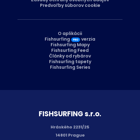
Predvoľby súborov cookie
O aplikácii
Fishsurfing
verzia
Fishsurfing Mapy
Fishsurfing Feed
Články od rybárov
Fishsurfing tapety
Fishsurfing Series
FISH­SURFING s.r.o.
Hráského 2231/25
14801 Prague