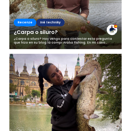
Recenze
Iné techniky
¿Carpa o siluro?
¿Carpa o siluro? Hoy vengo para contestar esta pregunta
que hizo en su blog la compi Aroha Fishing. En mi caso
concreto he de decir que mi preferencia ha ido variando a lo
largo del tiempo por uno...