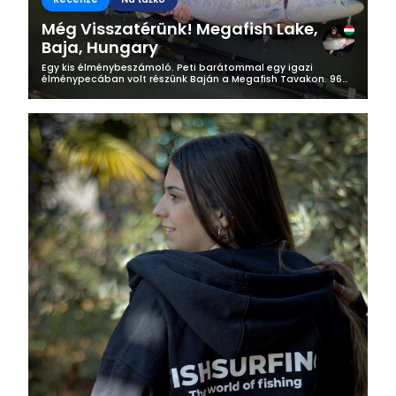
Még Visszatérünk! Megafish Lake,
Baja, Hungary
Egy kis élménybeszámoló. Peti barátommal egy igazi
élménypecában volt részünk Baján a Megafish Tavakon. 96
órát tötöttünk a tóparton ebből csak 55 órát pecáztunk
(Éjjelre kiszedtük a botokat)....