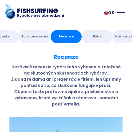
FISHSURFING
SK
Rybolov bez obmedzení
Registrovať sa
български
Norsk
ovinky
Soukromé revíry
Recenze
Ryby
Návnady 
Čeština
Polski
Dansk
Português
Recenze
Domovská stránka
Deutsch
Românesc
English
Pусский
Nezávislé recenzie rybárskeho vybavenia založené
na skutočných skúsenostiach rybárov.
Español
Slovenčina
Blog
Žiadna reklama ani prezentácie firiem, len úprimný
Français
Suomalainen
pohľad na to, čo skutočne funguje v praxi.
Italiano
Svenska
O aplikácii
Objavte testy prútov, navijakov, príslušenstva a
Magyar
Türk
vybavenia, ktoré vyskúšali a otestovali samotní
používatelia.
Nederlands
Українська
Fishsurfing