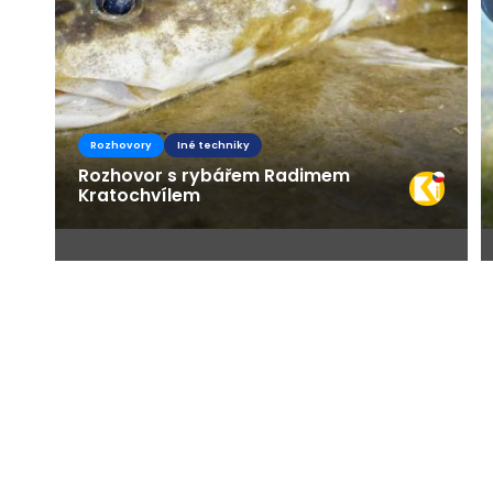
Rozhovory
Iné techniky
Rozhovor s rybářem Radimem
Kratochvílem