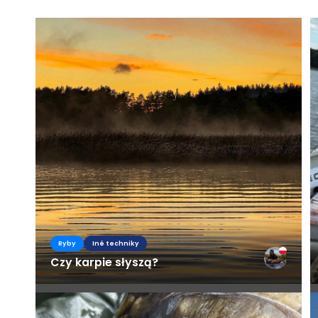
Ryby
Iné techniky
Czy karpie słyszą?