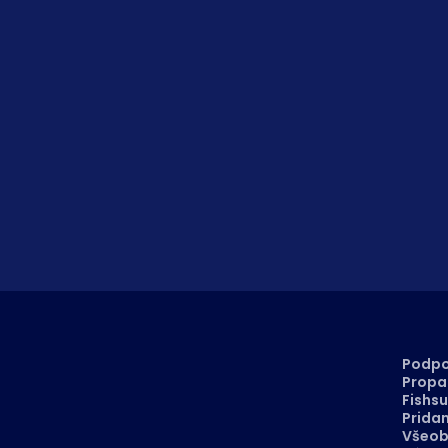
Podpo
Propa
Fishsu
Prida
Všeob