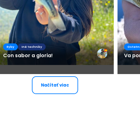
Ryby
Iné techniky
Ostatn
Con sabor a gloria!
Va por
Načítať viac