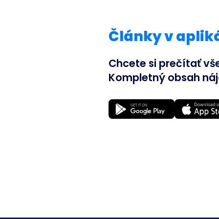
Články v apliká
Chcete si prečítať vš
Kompletný obsah nájde