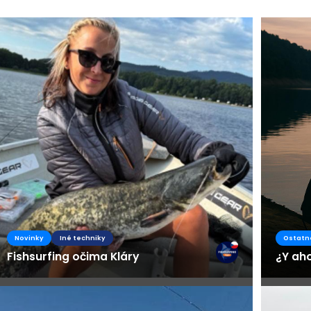
Busines
Novinky
Iné techniky
Ostatn
Fishsurfing očima Kláry
¿Y ah