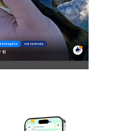
é kategórie
Iné techniky
 ti