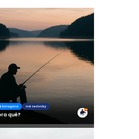
s
é kategórie
Iné techniky
ora qué?