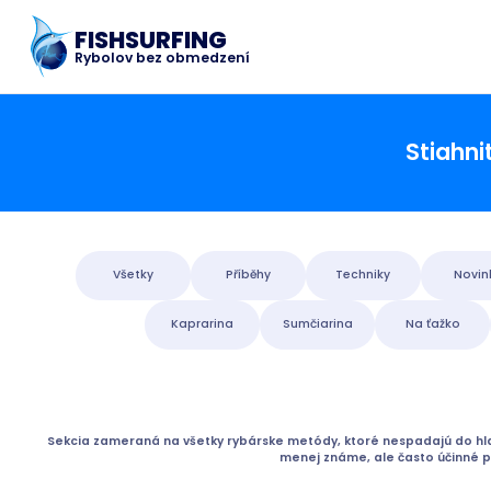
FISHSURFING
Rybolov bez obmedzení
Stiahnit
Všetky
Příběhy
Techniky
Novin
Kaprarina
Sumčiarina
Na ťažko
Sekcia zameraná na všetky rybárske metódy, ktoré nespadajú do hlav
menej známe, ale často účinné pr