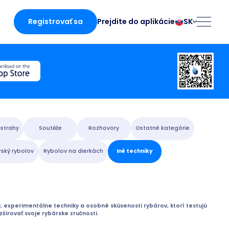
Registrovať sa
SK
Prejdite do aplikácie
български
Norsk
Čeština
Polski
Dansk
Português
ká stránka
Deutsch
Românesc
English
Pусский
Español
Slovenčina
strahy
Soutěže
Rozhovory
Ostatné kategórie
Français
Suomalainen
ský rybolov
Rybolov na dierkách
Iné techniky
Italiano
Svenska
cii
Magyar
Türk
Nederlands
Українська
fing
 experimentálne techniky a osobné skúsenosti rybárov, ktorí testujú
širovať svoje rybárske zručnosti.