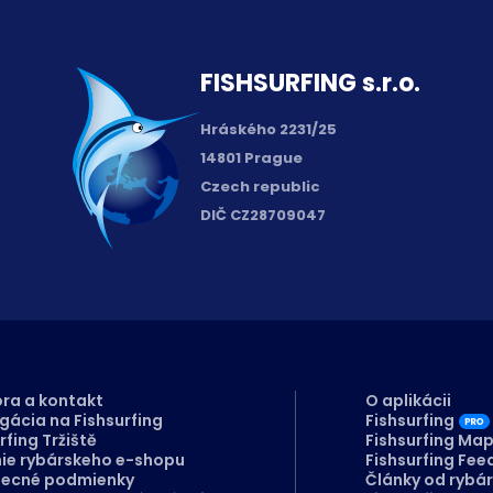
FISH­SURFING s.r.o.
Hráského 2231/25
14801 Prague
Czech republic
DIČ CZ28709047
ra a kontakt
O aplikácii
gácia na Fishsurfing
Fishsurfing
rfing Tržiště
Fishsurfing Ma
nie rybárskeho e-shopu
Fishsurfing Fee
ecné podmienky
Články od rybá