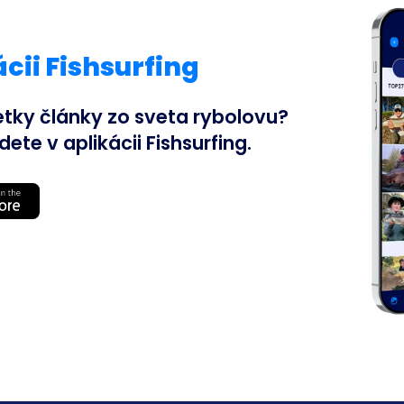
cii Fishsurfing
etky články zo sveta rybolovu?
te v aplikácii Fishsurfing.