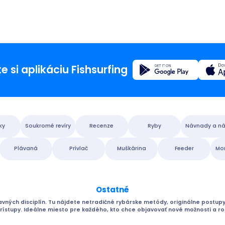
Registrovať sa
e si aplikáciu Fishsurfing
Domovs
ky
Soukromé revíry
Recenze
Ryby
Návnady a ná
Blog
Plávaná
Prívlač
Muškárina
Feeder
Mor
O apliká
Ostatné
Fishsur
ných disciplín. Tu nájdete netradičné rybárske metódy, originálne postupy,
ístupy. Ideálne miesto pre každého, kto chce objavovať nové možnosti a roz