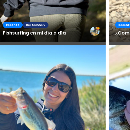
Recenze
Iné techniky
Recenz
Fishsurfing en mi día a día
¿Como