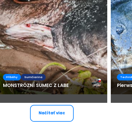
Příběhy
Sumčiarina
Techni
MONSTRÓZNÍ SUMEC Z LABE
Pierw
Načítať viac