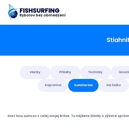
FISHSURFING
Rybolov bez obmedzení
Stiahnit
Všetky
Příběhy
Techniky
Novin
Kaprarina
Sumčiarina
Na ťažko
Svet lovu sumcov v celej svojej kráse. Tu nájdete články o výbere správn