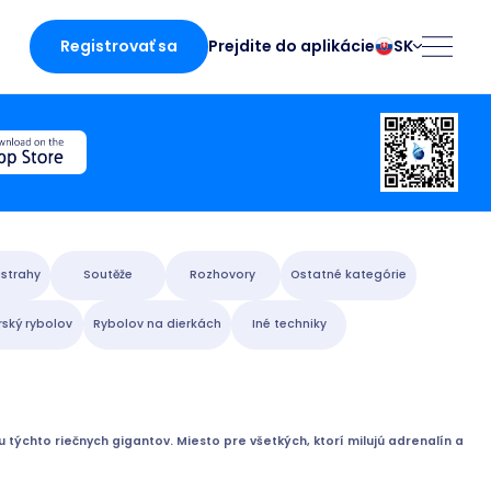
Registrovať sa
SK
Prejdite do aplikácie
български
Norsk
Čeština
Polski
Dansk
Português
ká stránka
Deutsch
Românesc
English
Pусский
Español
Slovenčina
strahy
Soutěže
Rozhovory
Ostatné kategórie
Français
Suomalainen
ský rybolov
Rybolov na dierkách
Iné techniky
Italiano
Svenska
cii
Magyar
Türk
Nederlands
Українська
fing
u týchto riečnych gigantov. Miesto pre všetkých, ktorí milujú adrenalín a