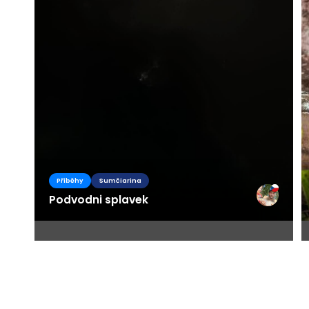
Příběhy
Sumčiarina
Podvodni splavek