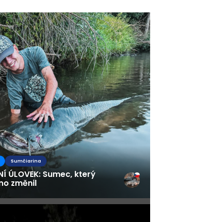
s
Sumčiarina
NÍ ÚLOVEK: Sumec, který
no změnil