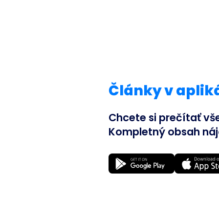
Články v apliká
Chcete si prečítať vš
Kompletný obsah nájde