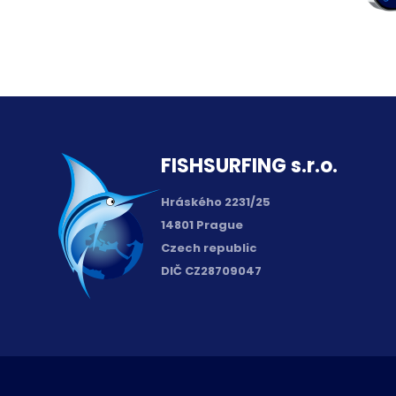
FISH­SURFING s.r.o.
Hráského 2231/25
14801 Prague
Czech republic
DIČ CZ28709047