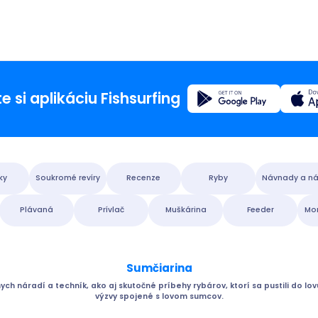
Registrovať sa
e si aplikáciu Fishsurfing
Domovs
ky
Soukromé revíry
Recenze
Ryby
Návnady a ná
Blog
Plávaná
Prívlač
Muškárina
Feeder
Mor
O apliká
Sumčiarina
Fishsur
ych náradí a techník, ako aj skutočné príbehy rybárov, ktorí sa pustili do lov
výzvy spojené s lovom sumcov.