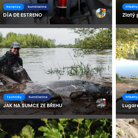
Recenze
Sumčiarina
Příběhy
DÍA DE ESTRENO
Zlatý 
Techniky
Sumčiarina
Příběhy
JAK NA SUMCE ZE BŘEHU
Lugar