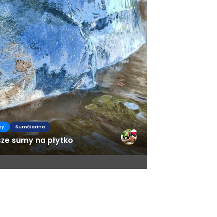
ky
Sumčiarina
sze sumy na płytko