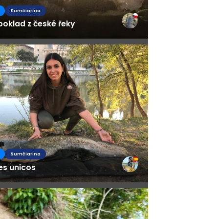
Sumčiarina
poklad z české řeky
Sumčiarina
es unicos