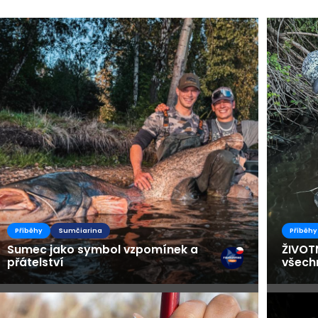
Busines
Příběhy
Sumčiarina
Příběhy
Sumec jako symbol vzpomínek a
ŽIVOT
přátelství
všech