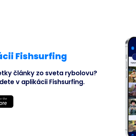
cii Fishsurfing
etky články zo sveta rybolovu?
te v aplikácii Fishsurfing.