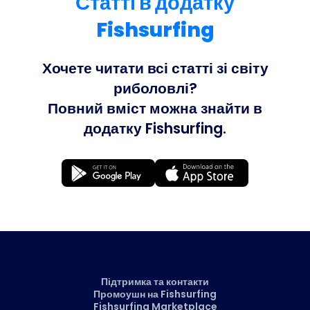
Статті в додатку
Fishsurfing
Хочете читати всі статті зі світу
риболовлі?
Повний вміст можна знайти в
додатку Fishsurfing.
Підтримка та контакти
Промоушн на Fishsurfing
Fishsurfing Marketplace