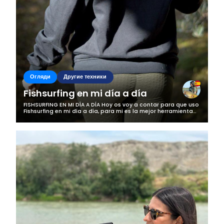
Огляди
Другие техники
Fishsurfing en mi día a día
FISHSURFING EN MI DÍA A DÍA Hoy os voy a contar para que uso
Fishsurfing en mi día a día, para mi es la mejor herramienta
que tengo para la pesca, me gusta que es una apliacación
de pescadores...