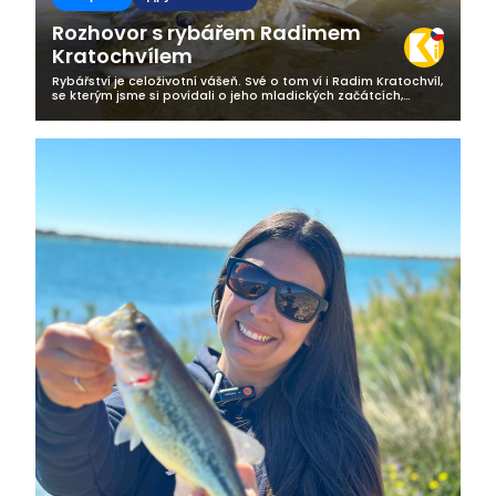
Rozhovor s rybářem Radimem
Kratochvílem
Rybářství je celoživotní vášeň. Své o tom ví i Radim Kratochvíl,
se kterým jsme si povídali o jeho mladických začátcích,
vztahu k rybaření, ale i o tom, jak nedocenitelnou roli hraje
volba...