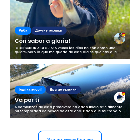
Риба
Другие техники
Con sabor a gloria!
¡CON SABOR A GLORIA! A veces los días no son como uno
quiere, pero lo que me queda de este día es que hay que
sacarle el lado bueno a las cosas. Esta vez nos disponiamos
a salir de casa tan pronto...
Інші категорії
Другие техники
Va por ti
A comienzos de esta primavera ha dado inicio oficialmente
mi temporada de pesca de este año. Dado que mi trabajo
no me deja mucho tiempo libre no puedo bajar mucho al río
(que es donde están los...
Завантажити більше