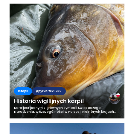
Історії
Другие техники
Historia wigilijnych karpi!
Karp jest jednym z głównych symboli Świąt Bożego
Narodzenia, w szczególności w Polsce i niektórych krajach
Europy Środkowo - Wschodniej. Cyprinusy stały się popularne
na świętach prawdę mówiąc...