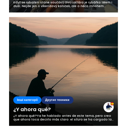
Když se rybaření stane součástí životaKlára je rybářka tělem i
duší. Nejde jen o víkendový koníček, ale o něco mnohem
hlubšího. Rybaření je pro ni životní styl, způsob, jak najít klid,
radost a...
Інші категорії
Другие техники
¿Y ahora qué?
¿Y ahora qué?Ya he hablado antes de este tema, pero creo
que ahora toca decirlo más claro: el siluro se ha cargado la
pesca en mi zona, y no estamos hablando de una
exageración. Esto ya no es una...