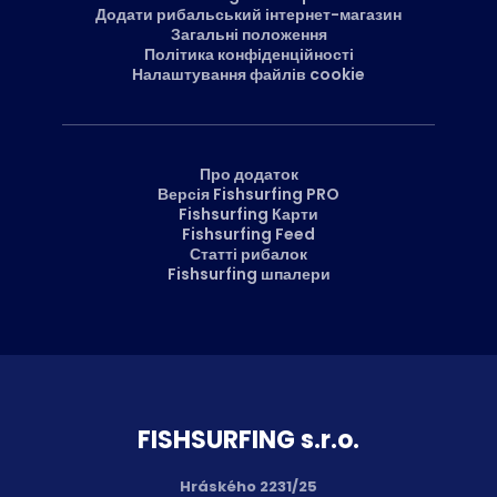
Додати рибальський інтернет-магазин
Загальні положення
Політика конфіденційності
Налаштування файлів cookie
Про додаток
Версія Fishsurfing PRO
Fishsurfing Карти
Fishsurfing Feed
Статті рибалок
Fishsurfing шпалери
FISH­SURFING s.r.o.
Hráského 2231/25