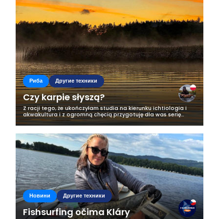
Business
Риба
Другие техники
Czy karpie słyszą?
Z racji tego, że ukończyłam studia na kierunku ichtiologia i
akwakultura i z ogromną chęcią przygotuję dla was serię
artykułów w których przybliżę wam nieco bliżej świat ryb,
jednak od tej...
Новини
Другие техники
Fishsurfing očima Kláry