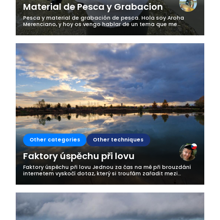
Material de Pesca y Grabacion
Pesca y material de grabación de pesca. Hola soy Aroha
Merenciano, y hoy os vengo hablar de un tema que me
preguntais mucho. Como sabeis cuando voy a pescar
siempre uso material de fotografía y...
Other categories
Other techniques
Faktory úspěchu při lovu
Faktory úspěchu při lovu Jednou za čas na mě při brouzdání
internetem vyskočí dotaz, který si troufám zařadit mezi
absolutní evergreeny rybářských stránek: „Jaká je Vaše
nejoblíbenější nástraha?“...