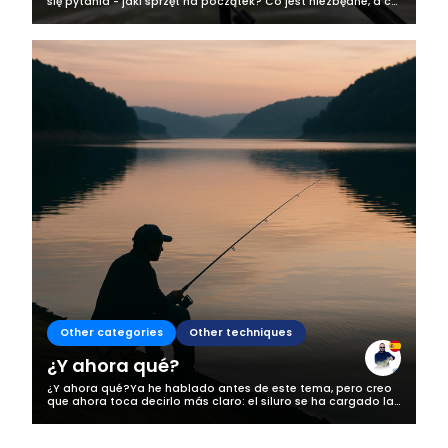
się pytania - jaki sprzęt na początek? Co jest niezbędne, a co
można skupić później? Doskonale zdaje sobie z sprawę z
tego, że wędkarstwo,...
Other categories
Other techniques
¿Y ahora qué?
¿Y ahora qué?Ya he hablado antes de este tema, pero creo
que ahora toca decirlo más claro: el siluro se ha cargado la
pesca en mi zona, y no estamos hablando de una
exageración. Esto ya no es una...