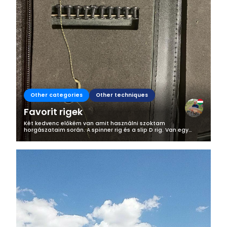
Other categories
Other techniques
Favorit rigek
Két kedvenc előkém van amit használni szoktam
horgászataim során. A spinner rig és a slip D rig. Van egy
titkos fegyverem is amit az angol barátaimtól lestem el és ez
a running rig. Kezdjük is el...