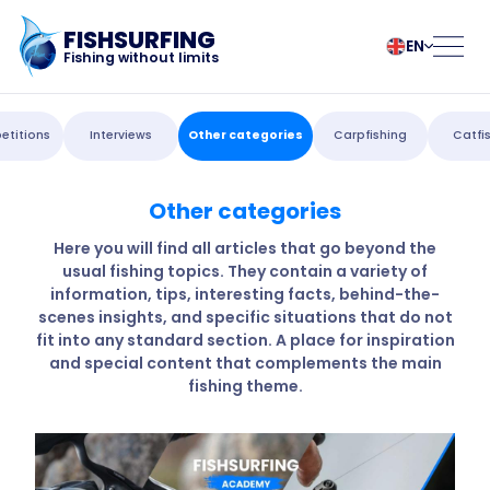
FISHSURFING
EN
Fishing without limits
Registration
български
Norsk
titions
Interviews
Other categories
Carpfishing
Catfi
Čeština
Polski
Dansk
Português
Other categories
Home
Deutsch
Românesc
English
Pусский
Here you will find all articles that go beyond the
usual fishing topics. They contain a variety of
Español
Slovenčina
Blog
information, tips, interesting facts, behind-the-
Français
Suomalainen
scenes insights, and specific situations that do not
Italiano
Svenska
About the app
fit into any standard section. A place for inspiration
Magyar
Türk
and special content that complements the main
fishing theme.
Nederlands
Українська
Fishsurfing