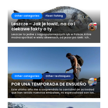
Other categories
Float fishing
Leszcze – Jak je łowić, na co i
ciekawe fakty o ty
Leszcze to jedne z najpopularniejszych ryb w Polsce, które
można spotkać w wielu akwenach, od jezior po rzeki. Ich
łowienie to prawdziwa przyjemność dla wędkarzy, ponieważ
te ryby, mimo swojej...
Other categories
Other techniques
POR UNA TEMPORADA DE ENSUEÑO
Este ultimo año me a sorprendido la cantidad de actividad
que han tenido nuestros embalses, mi especialidad son los
depredadores, mas concretamente el Black bass, y me a
parecido increíble la...