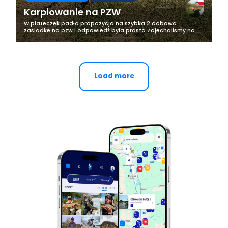
Karpiowanie na PZW
W piateczek padła propozycja na szybka 2 dobowa
zasiadke na pzw i odpowiedź była prosta.Zajechalismy na
miejscowa wode Zalew Wegrow w piątek o 17 i posiedzielismy
do niedzieli do 12. Pogoda bardzo...
Load more