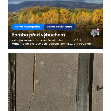
Other categories
Other techniques
Bomba před výbuchem
Nebojte se, nebudu prostřednictvím tohoto článku
komentovat světové dění, válečné konflikty, ani používání
pyrotechniky na oslavu Nového roku. Ona bomba má totiž
původ pod hladinou našich...