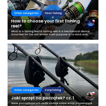
Business
Other categories
Float fishing
How to choose your first fishing
reel?
What is a fishing reel?A fishing reel is a mechanical device
mounted on the rod whose main purpose is to wind and
release the line. It allows you to cast, and then to play and
land a fish. In...
Other categories
Carpfishing
Jaki sprzęt na początek? cz. 1
Wiele początkujących osób zadaje sobie wciąż pojawiające