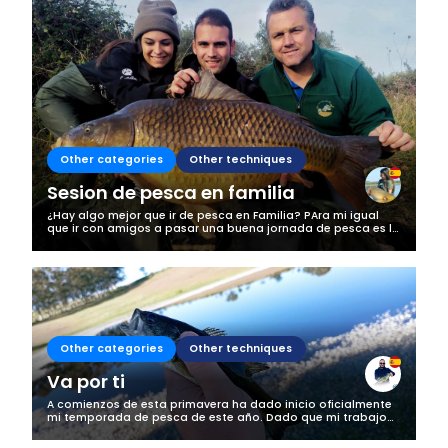
Other categories
Other techniques
Sesion de pesca en familia
¿Hay algo mejor que ir de pesca en Familia? PAra mi igual
que ir con amigos a pasar una buena jornada de pesca es lo
mejor, esta vez fuimos a navarra llevando a mi tio a que
recordará la pescaa...
Other categories
Other techniques
Va por ti
A comienzos de esta primavera ha dado inicio oficialmente
mi temporada de pesca de este año. Dado que mi trabajo
no me deja mucho tiempo libre no puedo bajar mucho al río
(que es donde están los...