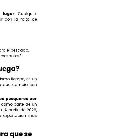
l lugar
. Cualquier
ar con la falta de
ara el pescado.
teresantes?
ruega?
mismo tiempo, es un
ya que cambia con
os pesqueros por
o como parte de un
 A partir de 2026,
e exportación más
ura que se