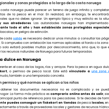
gionales y zonas protegidas a lo largo de la costa noruega
a costa noruega puede parecer un terreno de juego infinito y complet
stas de la pesca en el mar. En realidad, sin embargo, te encontrar
onales que no debes ignorar. Un ejemplo típico y muy estricto es la si
y sus alrededores
. Las autoridades noruegas han implementado
rante todo el año
y
han establecido zonas protegidas especial
bacalao, en peligro de extinción.
s de cada
salida
es necesario dedicar unos minutos a consultar las pági
. Si comprueba con antelación las normas aplicables al fiordo o la zona
no solo evitará posibles multas por desconocimiento, sino que, lo que
 los recursos naturales de Noruega para futuras temporadas.
a dulce en Noruega
erente en el caso de los lagos, ríos y arroyos. Para la pesca en agua dulc
kort
, o permiso de pesca local. Este está
vinculado a
una zona 
enudo, también a una temporada concreta.
 permiso y qué normas se aplican a los niños
 obtener los documentos necesarios no es complicado y se pue
ogar. La forma más práctica es
comprarlo online antes de salir
, s
principal punto de referencia para los pescadores. Si te decides de f
te puedes conseguir un fiskekort en tiendas
de pesca
locales
, e
ectamente a través de proveedores locales y gestores de recursos hídric