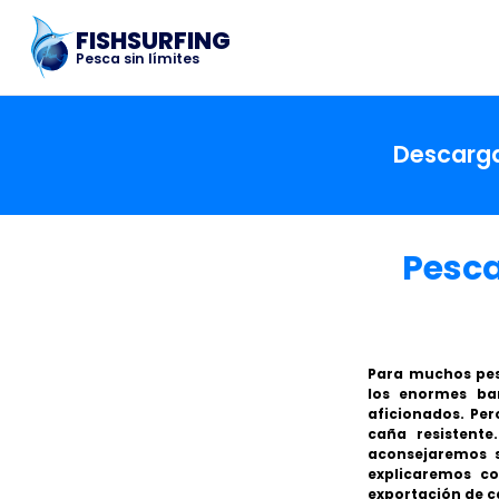
FISHSURFING
Pesca sin límites
Descargar
Pesca
Para muchos pes
los enormes ba
aficionados. Per
caña resistente
aconsejaremos s
explicaremos con
exportación de c