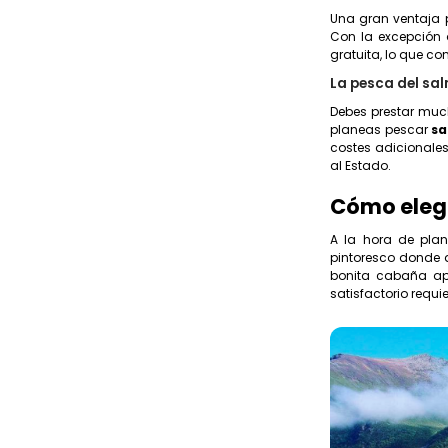
Una gran ventaja 
Con la excepción 
gratuita, lo que co
La pesca del sa
Debes prestar much
planeas pescar
sa
costes adicionale
al Estado.
Cómo elegi
A la hora de plan
pintoresco donde a
bonita cabaña apa
satisfactorio requ