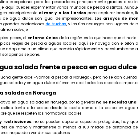
tino excepcional para los pescadores, principalmente gracias a su i
aje, aquí puedes experimentar varios mundos de pesca distintos. Aunqu
igen principalmente
al mar y a los fiordos
para capturar bacalao, fl
es de agua dulce son igual de impresionantes.
Los arroyos de mo
n grandes poblaciones
de truchas
, y los ríos noruegos son lugares de 
salmón salvaje.
pios peces, el
entorno único
de la región es lo que hace que el norte 
típicos viajes de pesca a aguas locales, aquí se navega con el telón 
ue adaptarse a un clima que cambia rápidamente y acostumbrarse a 
el sol apenas se pone.
gua salada frente a pesca en agua dulce
. Mucha gente dice: «Vamos a pescar a Noruega», pero no se dan cuenta
gua salada y en agua dulce difieren en casi todos los aspectos importa
a salada en Noruega
eativa en agua salada en Noruega, por lo general
no se necesita una 
se aplica tanto a la pesca desde la costa como a la pesca en agua
re que se respeten las normativas locales.
 restricciones
: no se pueden capturar especies protegidas, hay que 
 artes de mano y mantenerse al menos a 100 metros de distancia de l
jeros no pueden vender sus capturas.