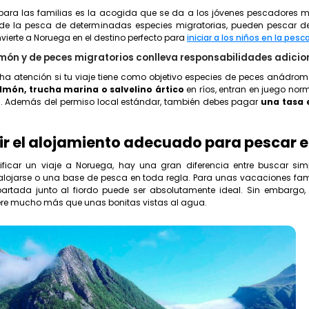
para las familias es la acogida que se da a los jóvenes pescadores m
de la pesca de determinadas especies migratorias, pueden pescar d
nvierte a Noruega en el destino perfecto para
iniciar a los niños en la pesc
lmón y de peces migratorios conlleva responsabilidades adicio
a atención si tu viaje tiene como objetivo especies de peces anádromo
lmón, trucha marina o salvelino ártico
en ríos, entran en juego nor
s. Además del permiso local estándar, también debes pagar
una tasa 
r el alojamiento adecuado para pescar 
ificar un viaje a Noruega, hay una gran diferencia entre buscar si
lojarse o una base de pesca en toda regla. Para unas vacaciones fami
rtada junto al fiordo puede ser absolutamente ideal. Sin embargo,
iere mucho más que unas bonitas vistas al agua.