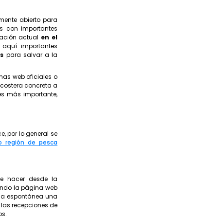
amente abierto para
ás con importantes
tuación actual
en el
 aquí importantes
es
para salvar a la
nas web oficiales o
 costera concreta a
 es más importante,
e, por lo general se
o región de pesca
de hacer desde la
iendo la página web
orma espontánea una
n las recepciones de
os.