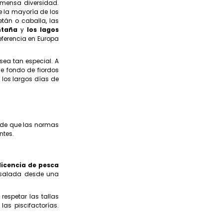
nmensa diversidad.
e la mayoría de los
etán o caballa, las
ntaña
y
los lagos
referencia en Europa
sea tan especial. A
de fondo de fiordos
los largos días de
 de que las normas
ntes.
licencia de pesca
 salada desde una
respetar las tallas
as piscifactorías.