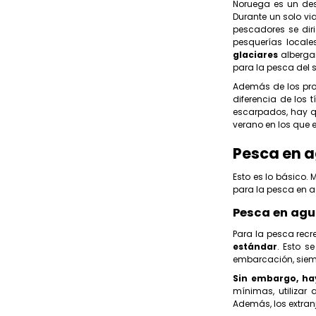
Noruega es un des
Durante un solo vi
pescadores se dir
pesquerías local
glaciares
alberga
para la pesca del 
Además de los pro
diferencia de los 
escarpados, hay q
verano en los que 
Pesca en a
Esto es lo básico
para la pesca en a
Pesca en agu
Para la pesca recr
estándar
. Esto 
embarcación, siemp
Sin embargo, hay
mínimas, utilizar
Además, los extran