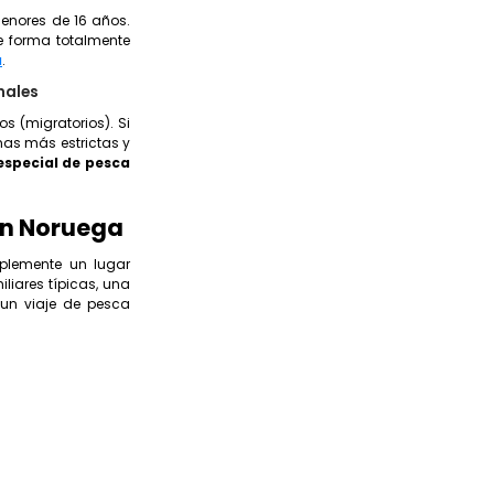
enores de 16 años.
e forma totalmente
a
.
nales
s (migratorios). Si
mas más estrictas y
especial de pesca
en Noruega
mplemente un lugar
liares típicas, una
 un viaje de pesca