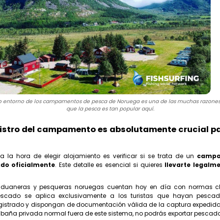
so entorno de los campamentos de pesca de Noruega es una de las muchas razones
que la pesca es tan popular aquí.
egistro del campamento es absolutamente crucial p
l a la hora de elegir alojamiento es verificar si se trata de un
campa
rado oficialmente
. Este detalle es esencial si quieres
llevarte
legalme
aduaneras y pesqueras noruegas cuentan hoy en día con normas cl
escado se aplica exclusivamente a los turistas que hayan pesca
gistrado y dispongan de documentación válida de la captura expedida 
abaña privada normal fuera de este sistema, no podrás exportar pescad