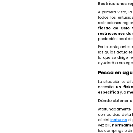
Restricciones re
A primera vista, l
todos los entusia
restricciones regi
fiordo de Oslo 
restricciones du
población local de 
Por lo tanto, ante
las guías actuales
la que se dirige, 
ayudará a proteger
Pesca en agu
La situación es dif
necesita
un fiske
específica
y, a m
Dónde obtener un
Afortunadamente,
comodidad de tu h
oficial
inatur.no
el 
vez allí,
normalmen
los campings o dir