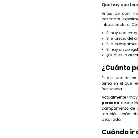
Qué hay que tene
Antes de confirm
pescador experime
infraestructura. Cé
Si hay una embar
Si el precio del
Si el campamento
Si hay un congel
¿Cuál es la aut
¿Cuánto p
Este es uno de los
tema en el que re
frecuencia.
Actualmente (mayo
persona
desde N
campamento de pes
también serán ob
detallada.
Cuándo ir 