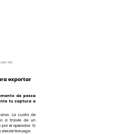
 por las
ara exportar
mento de pesca
nte tu captura a
aras. La cuota de
do a través de un
por el operador. Si
o desde Noruega.