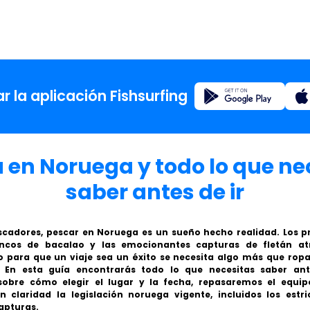
Registro
 la aplicación Fishsurfing
Inicio
 en Noruega y todo lo que ne
Blog
saber antes de ir
Acerca d
cadores, pescar en Noruega es un sueño hecho realidad. Los pr
ncos de bacalao y las emocionantes capturas de fletán at
o para que un viaje sea un éxito se necesita algo más que rop
Fishsur
. En esta guía encontrarás todo lo que necesitas saber ant
obre cómo elegir el lugar y la fecha, repasaremos el equip
 claridad la legislación noruega vigente, incluidos los estri
apturas.