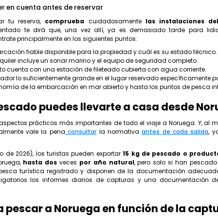
r en cuenta antes de reservar
ar tu reserva,
comprueba
cuidadosamente
las instalaciones de
ntado te dirá que, una vez allí, ya es demasiado tarde para lidi
ntrate principalmente en los siguientes puntos:
cación fiable disponible para la propiedad y cuál es su estado técnico.
 alquiler incluye un sonar marino y el equipo de seguridad completo.
 cuenta con una estación de fileteado cubierta con agua corriente.
ador lo suficientemente grande en el lugar reservado específicamente p
onomía de la embarcación en mar abierto y hasta los puntos de pesca in
escado puedes llevarte a casa desde No
 aspectos prácticos más importantes de todo el viaje a Noruega. Y, al 
almente vale la pena
consultar
la normativa
antes de cada salida
, 
 de 2026), los turistas pueden exportar
15 kg de pescado o product
oruega,
hasta dos
veces
por año natural
, pero solo si han pescad
ca turística registrado y disponen de la documentación adecuada.
ligatorios los informes diarios de capturas y una documentación d
a pescar a Noruega en función de la capt