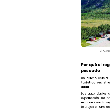
El lujo
Por qué el r
pescado
Un criterio crucia
turístico regist
casa
.
Las autoridades 
exportación de p
establecimiento re
te alojas en una c