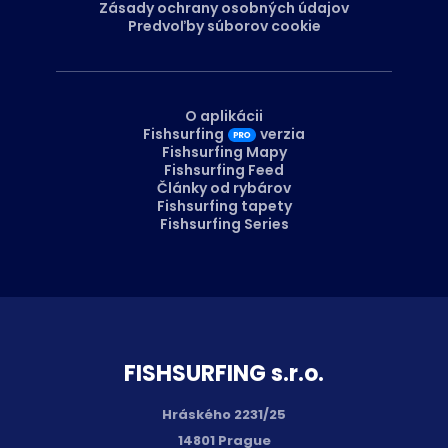
Zásady ochrany osobných údajov
Predvoľby súborov cookie
O aplikácii
Fishsurfing
verzia
Fishsurfing Mapy
Fishsurfing Feed
Články od rybárov
Fishsurfing tapety
Fishsurfing Series
FISH­SURFING s.r.o.
Hráského 2231/25
14801 Prague