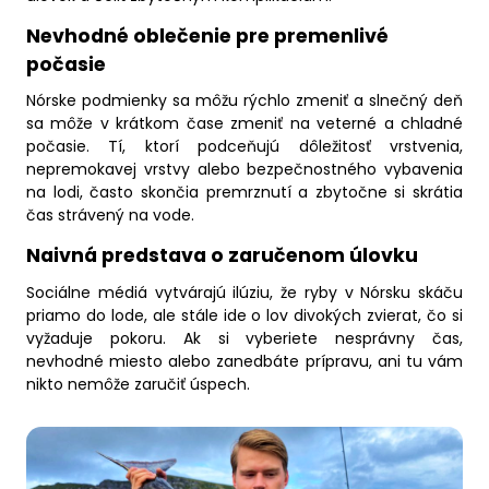
Nevhodné oblečenie pre premenlivé
počasie
Nórske podmienky sa môžu rýchlo zmeniť a slnečný deň
sa môže v krátkom čase zmeniť na veterné a chladné
počasie. Tí, ktorí podceňujú dôležitosť vrstvenia,
nepremokavej vrstvy alebo bezpečnostného vybavenia
na lodi, často skončia premrznutí a zbytočne si skrátia
čas strávený na vode.
Naivná predstava o zaručenom úlovku
Sociálne médiá vytvárajú ilúziu, že ryby v Nórsku skáču
priamo do lode, ale stále ide o lov divokých zvierat, čo si
vyžaduje pokoru. Ak si vyberiete nesprávny čas,
nevhodné miesto alebo zanedbáte prípravu, ani tu vám
nikto nemôže zaručiť úspech.