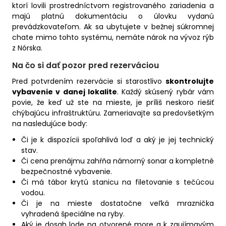
ktorí lovili prostredníctvom registrovaného zariadenia a
majú platnú dokumentáciu o úlovku vydanú
prevádzkovateľom. Ak sa ubytujete v bežnej súkromnej
chate mimo tohto systému, nemáte nárok na vývoz rýb
z Nórska.
Na čo si dať pozor pred rezerváciou
Pred potvrdením rezervácie si starostlivo
skontrolujte
vybavenie v danej lokalite
. Každý skúsený rybár vám
povie, že keď už ste na mieste, je príliš neskoro riešiť
chýbajúcu infraštruktúru. Zameriavajte sa predovšetkým
na nasledujúce body:
Či je k dispozícii spoľahlivá loď a aký je jej technický
stav.
Či cena prenájmu zahŕňa námorný sonar a kompletné
bezpečnostné vybavenie.
Či má tábor krytú stanicu na filetovanie s tečúcou
vodou.
Či je na mieste dostatočne veľká mraznička
vyhradená špeciálne na ryby.
Aký je dosah lode na otvorené more a k zaujímavým