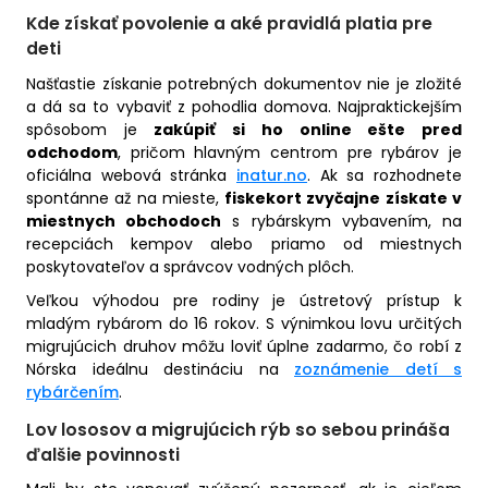
Kde získať povolenie a aké pravidlá platia pre
deti
Našťastie získanie potrebných dokumentov nie je zložité
a dá sa to vybaviť z pohodlia domova. Najpraktickejším
spôsobom je
zakúpiť si ho online ešte pred
odchodom
, pričom hlavným centrom pre rybárov je
oficiálna webová stránka
inatur.no
. Ak sa rozhodnete
spontánne až na mieste,
fiskekort zvyčajne získate v
miestnych obchodoch
s rybárskym vybavením, na
recepciách kempov alebo priamo od miestnych
poskytovateľov a správcov vodných plôch.
Veľkou výhodou pre rodiny je ústretový prístup k
mladým rybárom do 16 rokov. S výnimkou lovu určitých
migrujúcich druhov môžu loviť úplne zadarmo, čo robí z
Nórska ideálnu destináciu na
zoznámenie detí s
rybárčením
.
Lov lososov a migrujúcich rýb so sebou prináša
ďalšie povinnosti