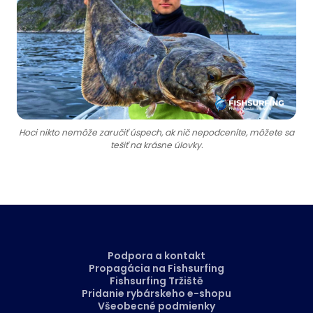
Hoci nikto nemôže zaručiť úspech, ak nič nepodceníte, môžete sa
tešiť na krásne úlovky.
Podpora a kontakt
Propagácia na Fishsurfing
Fishsurfing Tržiště
Pridanie rybárskeho e-shopu
Všeobecné podmienky