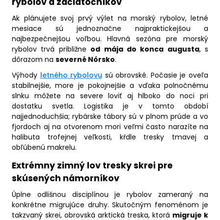
rybolov a začiatočníkov
Ak plánujete svoj prvý výlet na morský rybolov, letné
mesiace sú jednoznačne najpraktickejšou a
najbezpečnejšou voľbou. Hlavná sezóna pre morský
rybolov trvá približne
od mája do konca augusta
, s
dôrazom na
severné Nórsko
.
Výhody
letného rybolovu
sú obrovské. Počasie je oveľa
stabilnejšie, more je pokojnejšie a vďaka polnočnému
slnku môžete na severe loviť aj hlboko do noci pri
dostatku svetla. Logistika je v tomto období
najjednoduchšia; rybárske tábory sú v plnom prúde a vo
fjordoch aj na otvorenom mori veľmi často narazíte na
halibuta trofejnej veľkosti, kŕdle tresky tmavej a
obľúbenú makrelu.
Extrémny zimný lov tresky skrei pre
skúsených námorníkov
Úplne odlišnou disciplínou je rybolov zameraný na
konkrétne migrujúce druhy. Skutočným fenoménom je
takzvaný skrei, obrovská arktická treska, ktorá
migruje k