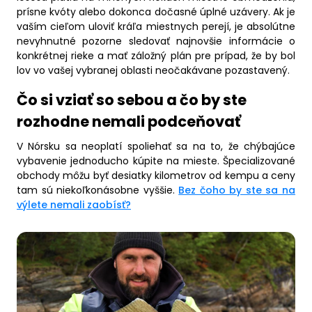
prísne kvóty alebo dokonca dočasné úplné uzávery. Ak je
vaším cieľom uloviť kráľa miestnych perejí, je absolútne
nevyhnutné pozorne sledovať najnovšie informácie o
konkrétnej rieke a mať záložný plán pre prípad, že by bol
lov vo vašej vybranej oblasti neočakávane pozastavený.
Čo si vziať so sebou a čo by ste
rozhodne nemali podceňovať
V Nórsku sa neoplatí spoliehať sa na to, že chýbajúce
vybavenie jednoducho kúpite na mieste. Špecializované
obchody môžu byť desiatky kilometrov od kempu a ceny
tam sú niekoľkonásobne vyššie.
Bez čoho by ste sa na
výlete nemali zaobísť?