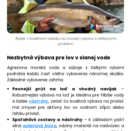
Rybár v kvalitnom obleku na morský rybolov s reflexnými
prvkami.
Nezbytná výbava pre lov v slanej vode
Agresívna morská voda a súboje s ťažkými rybami
podrobia každú časť vášho vybavenia náročnej skúške.
Základné vybavenie zahŕňa:
Pevnejší prút na loď a vhodný navijak
–
Robustnejšia výbava na loď je ideálna pre hlbšie vody
a ťažšie
nástrahy
, zatiaľ čo kvalitná výbava na prívlač
má zmysel pre aktívny lov vo vodnom stĺpci alebo
ľahšiu prívlač.
Spoľahlivé zostavy a nástrahy
– k základom patrí
silná
splietaná šnúra
, odolný materiál na nadväzec a