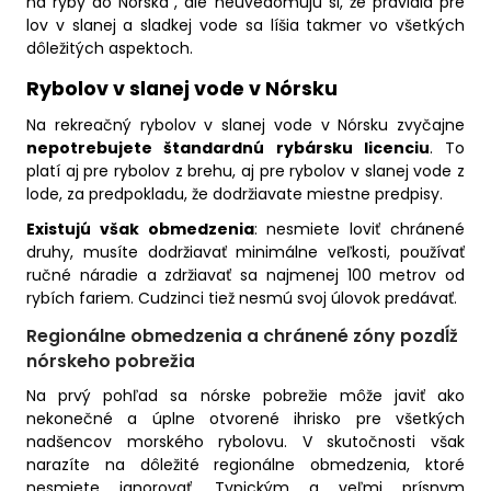
na ryby do Nórska“, ale neuvedomujú si, že pravidlá pre
lov v slanej a sladkej vode sa líšia takmer vo všetkých
dôležitých aspektoch.
Rybolov v slanej vode v Nórsku
Na rekreačný rybolov v slanej vode v Nórsku zvyčajne
nepotrebujete štandardnú rybársku licenciu
. To
platí aj pre rybolov z brehu, aj pre rybolov v slanej vode z
lode, za predpokladu, že dodržiavate miestne predpisy.
Existujú však obmedzenia
: nesmiete loviť chránené
druhy, musíte dodržiavať minimálne veľkosti, používať
ručné náradie a zdržiavať sa najmenej 100 metrov od
rybích fariem. Cudzinci tiež nesmú svoj úlovok predávať.
Regionálne obmedzenia a chránené zóny pozdĺž
nórskeho pobrežia
Na prvý pohľad sa nórske pobrežie môže javiť ako
nekonečné a úplne otvorené ihrisko pre všetkých
nadšencov morského rybolovu. V skutočnosti však
narazíte na dôležité regionálne obmedzenia, ktoré
nesmiete ignorovať. Typickým a veľmi prísnym