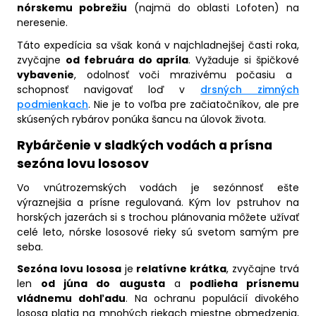
nórskemu pobrežiu
(najmä do oblasti Lofoten) na
neresenie.
Táto expedícia sa však koná v najchladnejšej časti roka,
zvyčajne
od februára do apríla
. Vyžaduje si špičkové
vybavenie
, odolnosť voči mrazivému počasiu a
schopnosť navigovať loď v
drsných zimných
podmienkach
. Nie je to voľba pre začiatočníkov, ale pre
skúsených rybárov ponúka šancu na úlovok života.
Rybárčenie v sladkých vodách a prísna
sezóna lovu lososov
Vo vnútrozemských vodách je sezónnosť ešte
výraznejšia a prísne regulovaná. Kým lov pstruhov na
horských jazerách si s trochou plánovania môžete užívať
celé leto, nórske lososové rieky sú svetom samým pre
seba.
Sezóna lovu lososa
je
relatívne krátka
, zvyčajne trvá
len
od júna do augusta
a
podlieha prísnemu
vládnemu dohľadu
. Na ochranu populácií divokého
lososa platia na mnohých riekach miestne obmedzenia,