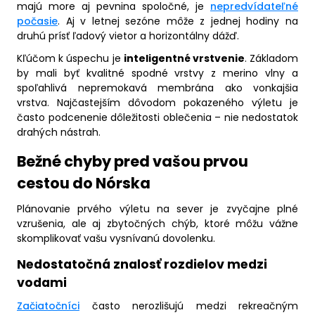
majú more aj pevnina spoločné, je
nepredvídateľné
počasie
. Aj v letnej sezóne môže z jednej hodiny na
druhú prísť ľadový vietor a horizontálny dážď.
Kľúčom k úspechu je
inteligentné vrstvenie
. Základom
by mali byť kvalitné spodné vrstvy z merino vlny a
spoľahlivá nepremokavá membrána ako vonkajšia
vrstva. Najčastejším dôvodom pokazeného výletu je
často podcenenie dôležitosti oblečenia – nie nedostatok
drahých nástrah.
Bežné chyby pred vašou prvou
cestou do Nórska
Plánovanie prvého výletu na sever je zvyčajne plné
vzrušenia, ale aj zbytočných chýb, ktoré môžu vážne
skomplikovať vašu vysnívanú dovolenku.
Nedostatočná znalosť rozdielov medzi
vodami
Začiatočníci
často nerozlišujú medzi rekreačným