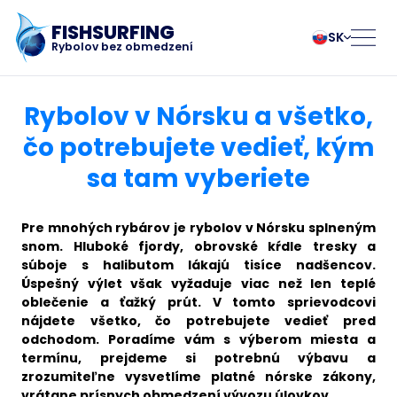
FISHSURFING
SK
Rybolov bez obmedzení
Registrovať sa
български
Norsk
Rybolov v Nórsku a všetko,
Čeština
Polski
čo potrebujete vedieť, kým
Dansk
Português
sa tam vyberiete
Domovská stránka
Deutsch
Românesc
English
Pусский
Español
Slovenčina
Blog
Pre mnohých rybárov je rybolov v Nórsku splneným
Français
Suomalainen
snom. Hluboké fjordy, obrovské kŕdle tresky a
súboje s halibutom lákajú tisíce nadšencov.
Italiano
Svenska
O aplikácii
Úspešný výlet však vyžaduje viac než len teplé
Magyar
Türk
oblečenie a ťažký prút. V tomto sprievodcovi
Nederlands
Українська
nájdete všetko, čo potrebujete vedieť pred
Fishsurfing
odchodom. Poradíme vám s výberom miesta a
termínu, prejdeme si potrebnú výbavu a
zrozumiteľne vysvetlíme platné nórske zákony,
vrátane prísnych obmedzení vývozu úlovkov.