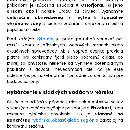
príkladom je súčasná situácia
v Oslofjordu a jeho
širšom okolí
. Nórske úrady tu zaviedli významné
celoročné obmedzenia
a
vytvorili špeciálne
chránené zóny
s cieľom zachrániť ohrozenú miestnu
populáciu tresky.
Pred každým
výletom
je preto potrebné venovať pár
minút kontrole oficiálnych webových stránok alebo
aktuálnych sprievodcov. Ak si vopred overíte pravidlá
platné pre konkrétny fjord alebo pobrežnú oblasť, do
ktorej sa chystáte, nielenže sa vyhnete potenciálnym
pokutám z dôvodu nevedomosti, ale, čo je ešte
dôležitejšie, pomôžete chrániť prírodné zdroje Nórska pre
budúce sezóny.
Rybárčenie v sladkých vodách v Nórsku
Situácia je odlišná v prípade jazier, riek a potokov. Na lov
v sladkých vodách zvyčajne potrebujete
fiskekort
, teda
miestne rybárske povolenie. To je
viazané na
konkrétnu
rybársku oblasť alebo región
a často aj na
konkrétnu sezónu.