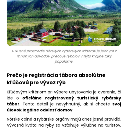
Luxusné prostredie nórskych rybárskych táborov je jedným z
mnohých dôvodov, prečo je rybolov v tejto krajine taký
populárny.
Prečo je registrácia tábora absolútne
kľúčová pre vývoz rýb
Kľúčovým kritériom pri výbere ubytovania je overenie, či
ide o
oficiálne registrovaný turistický rybársky
tábor
. Tento detail je nevyhnutný, ak si chcete
svoj
úlovok legálne odviezť domov
.
Nórske colné a rybárske orgány majú dnes jasné pravidlá.
Vývozná kvóta na ryby sa vzťahuje výlučne na turistov,