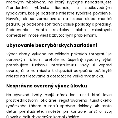
morským rybolovom, na ktorý zvyčajne nepotrebujete
štandardnú rybársku licenciu, a sladkovodným
rybolovom, kde je potrebné miestne rybárske povolenie.
Navyše, ak sa zameriavate na lososa alebo morskú
pstruhu, je potrebné zohľadniť ďalšie poplatky a predpisy.
Podcenenie týchto rozdielov alebo miestnych
obmedzení môže viesť k zbytočným problémom.
Ubytovanie bez rybárskych zariadení
Výber chaty výlučne na základe pekných fotografií je
obrovským rizikom, pretože na úspešný rybársky výlet
potrebujete funkčnú infraštruktúru. Vždy si vopred
overte, či je na mieste k dispozícii bezpečná loď, kryté
miesto na filetovanie a dostatočne veľká mraznička.
Nesprávne overený vývoz úlovku
Na vývozné kvóty majú nárok len turisti, ktorí lovia
prostredníctvom oficiálne registrovaného turistického
rybárskeho tábora a majú správne doklady. Ak tento
detail prehliadnete, môžete pri kontrole prísť o svoj
úlovok a čeliť zbytočným komplikáciám.