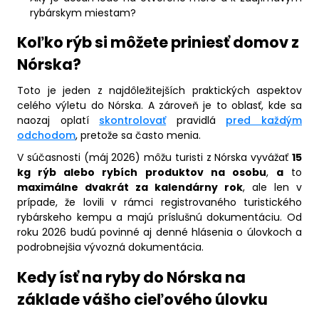
rybárskym miestam?
Koľko rýb si môžete priniesť domov z
Nórska?
Toto je jeden z najdôležitejších praktických aspektov
celého výletu do Nórska. A zároveň je to oblasť, kde sa
naozaj oplatí
skontrolovať
pravidlá
pred každým
odchodom
, pretože sa často menia.
V súčasnosti (máj 2026) môžu turisti z Nórska vyvážať
15
kg rýb alebo rybích produktov na osobu
,
a
to
maximálne dvakrát za kalendárny rok
, ale len v
prípade, že lovili v rámci registrovaného turistického
rybárskeho kempu a majú príslušnú dokumentáciu. Od
roku 2026 budú povinné aj denné hlásenia o úlovkoch a
podrobnejšia vývozná dokumentácia.
Kedy ísť na ryby do Nórska na
základe vášho cieľového úlovku