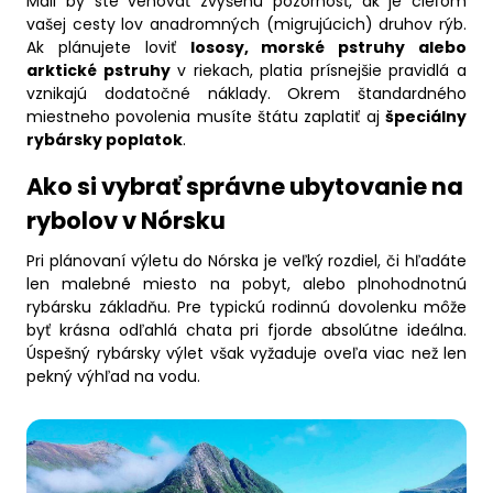
Mali by ste venovať zvýšenú pozornosť, ak je cieľom
vašej cesty lov anadromných (migrujúcich) druhov rýb.
Ak plánujete loviť
lososy, morské pstruhy alebo
arktické pstruhy
v riekach, platia prísnejšie pravidlá a
vznikajú dodatočné náklady. Okrem štandardného
miestneho povolenia musíte štátu zaplatiť aj
špeciálny
rybársky poplatok
.
Ako si vybrať správne ubytovanie na
rybolov v Nórsku
Pri plánovaní výletu do Nórska je veľký rozdiel, či hľadáte
len malebné miesto na pobyt, alebo plnohodnotnú
rybársku základňu. Pre typickú rodinnú dovolenku môže
byť krásna odľahlá chata pri fjorde absolútne ideálna.
Úspešný rybársky výlet však vyžaduje oveľa viac než len
pekný výhľad na vodu.