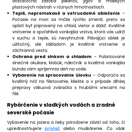
dostatočná zásoba pilkerov, jigov a mäkkých
plastových nástrah v rôznych hmotnostiach.
Teplé, nepremokavé a vetruodolné oblečenie
–
Počasie na mori sa môže rýchlo zmeniť, preto sa
oplatí byť pripravený na chlad, vietor a dážď. Kvalitné
vrstvenie a spoľahlivá vonkajšia vrstva, ktorá vás udrží
v suchu a teple, sú nevyhnutné. Plávajúci oblek je
užitočný, ale základom je kvalitné vrstvenie a
záchranná vesta.
Ochrana pred slnkom a chladom
– Polarizované
slnečné okuliare, klobúk, nákrčník a kvalitná vonkajšia
bunda vám spríjemnia deň na vode.
Vybavenie na spracovanie úlovku
– Odporúča sa
kvalitný nôž na filetovanie, kliešte a v prípade dlhšej
prepravy vákuová zváračka s hrubšími vrecami na
filé.
Rybárčenie v sladkých vodách a zradné
severské počasie
Vybavenie na jazera a rieky prirodzene závisí od toho, či
uprednostňujete
prívlač
alebo muškárenie. Čo však