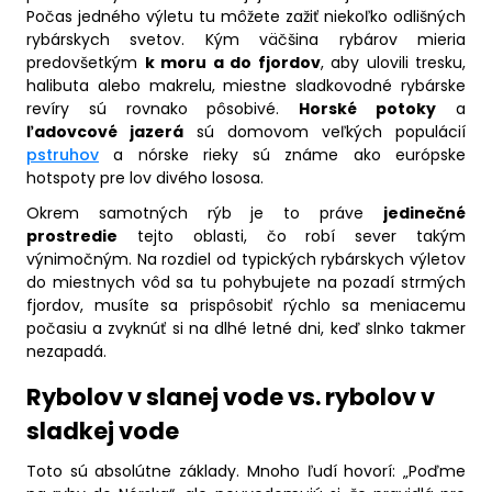
Počas jedného výletu tu môžete zažiť niekoľko odlišných
rybárskych svetov. Kým väčšina rybárov mieria
predovšetkým
k moru a do fjordov
, aby ulovili tresku,
halibuta alebo makrelu, miestne sladkovodné rybárske
revíry sú rovnako pôsobivé.
Horské potoky
a
ľadovcové jazerá
sú domovom veľkých populácií
pstruhov
a nórske rieky sú známe ako európske
hotspoty pre lov divého lososa.
Okrem samotných rýb je to práve
jedinečné
prostredie
tejto oblasti, čo robí sever takým
výnimočným. Na rozdiel od typických rybárskych výletov
do miestnych vôd sa tu pohybujete na pozadí strmých
fjordov, musíte sa prispôsobiť rýchlo sa meniacemu
počasiu a zvyknúť si na dlhé letné dni, keď slnko takmer
nezapadá.
Rybolov v slanej vode vs. rybolov v
sladkej vode
Toto sú absolútne základy. Mnoho ľudí hovorí: „Poďme