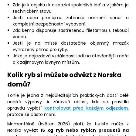
Zda je k objektu k dispozici spolehlivá loď a v jakém je
technickém stavu.
Jestli cena pronájmu zahrnuje námořní sonar a
kompletní bezpečnostní vybavení.
Zda kemp disponuje zastřešenou filetárnou s tekoucí
vodou.
Jestli je na místě dostatečně objemný mrazák
vyhrazený přímo pro ryby.
Jaká je dojezdová vzdálenost lodi na otevřenější moře
a k zajímavým lovným místům.
Kolik ryb si můžete odvézt z Norska
domů?
Tohle je jedna z nejdůležitějších praktických částí celé
norské výpravy. A zároveň oblast, kde se pravidla
opravdu vyplatí
kontrolovat před každým odjezdem
,
protože se často mění.
Momentálně (květen 2026) platí, že turista může z
Norska vyvézt
15 kg ryb nebo rybích produktů na