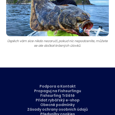
Úspěch vám sice nikdo nezaručí, pokud nic nepodceníte, můžete
se ale dočkat krásných úlovků.
Podpora a Kontakt
Propaguj na Fishsurfingu
Fishsurfing Tržiště
Přidat rybářský e-shop
Obecné podmínky
Zásady ochrany osobních údajů
Předvolby cookies