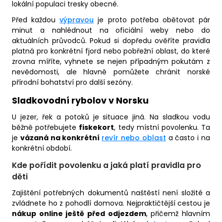
lokální populaci tresky obecné.
Před každou
výpravou
je proto potřeba obětovat pár
minut a nahlédnout na oficiální weby nebo do
aktuálních průvodců. Pokud si dopředu ověříte pravidla
platná pro konkrétní fjord nebo pobřežní oblast, do které
zrovna míříte, vyhnete se nejen případným pokutám z
nevědomosti, ale hlavně pomůžete chránit norské
přírodní bohatství pro další sezóny.
Sladkovodní rybolov v Norsku
U jezer, řek a potoků je situace jiná. Na sladkou vodu
běžně potřebujete
fiskekort
, tedy místní povolenku. Ta
je
vázaná na konkrétní
revír nebo oblast
a často i na
konkrétní období.
Kde pořídit povolenku a jaká platí pravidla pro
děti
Zajištění potřebných dokumentů naštěstí není složité a
zvládnete ho z pohodlí domova. Nejpraktičtější cestou je
nákup online ještě před odjezdem
, přičemž hlavním