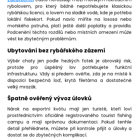
rybolovem, pro který běžně nepotřebujete klasickou
rybářskou licenci, a lovem na sladké vodě, kde je potřeba
lokální fiskekort. Pokud navíc míříte na lososa nebo
mořského pstruha, platí ještě další poplatky a pravidla.
Podcenění těchto rozdílů nebo místních omezení může
vést ke zbytečným problémům.
Ubytování bez rybářského zázemí
Výběr chaty jen podle hezkých fotek je obrovský risk,
protože pro úspěšný lov potřebujete funkční
infrastrukturu. Vždy si předem ověřte, zda je na místě k
dispozici bezpečná loď, krytá filetárna a dostatečně
velký mrazák.
Špatně ověřený vývoz úlovků
Nárok na exportní kvótu mají jen turisté, kteří loví
prostřednictvím oficiálně registrovaného tourist fishing
campu a mají správnou dokumentaci. Pokud tenhle
detail přehlédnete, můžete při kontrole přijít o úlovky a
dostat se do zbytečných komplikací.