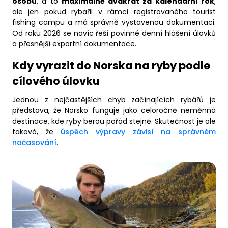
osobu
, a to
maximálně dvakrát za kalendářní rok
,
ale jen pokud rybařil v rámci registrovaného tourist
fishing campu a má správně vystavenou dokumentaci.
Od roku 2026 se navíc řeší povinné denní hlášení úlovků
a přesnější exportní dokumentace.
Kdy vyrazit do Norska na ryby podle
cílového úlovku
Jednou z nejčastějších chyb začínajících rybářů je
představa, že Norsko funguje jako celoročně neměnná
destinace, kde ryby berou pořád stejně. Skutečnost je ale
taková, že
úspěch výpravy závisí na správném
načasování
.