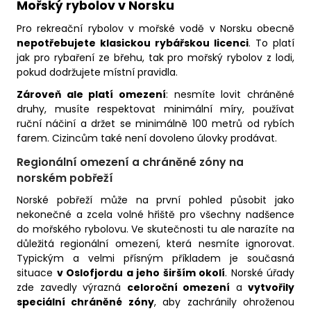
Mořský rybolov v Norsku
Pro rekreační rybolov v mořské vodě v Norsku obecně
nepotřebujete klasickou rybářskou licenci
. To platí
jak pro rybaření ze břehu, tak pro mořský rybolov z lodi,
pokud dodržujete místní pravidla.
Zároveň ale platí omezení
: nesmíte lovit chráněné
druhy, musíte respektovat minimální míry, používat
ruční náčiní a držet se minimálně 100 metrů od rybích
farem. Cizincům také není dovoleno úlovky prodávat.
Regionální omezení a chráněné zóny na
norském pobřeží
Norské pobřeží může na první pohled působit jako
nekonečné a zcela volné hřiště pro všechny nadšence
do mořského rybolovu. Ve skutečnosti tu ale narazíte na
důležitá regionální omezení, která nesmíte ignorovat.
Typickým a velmi přísným příkladem je současná
situace
v Oslofjordu a jeho širším okolí
. Norské úřady
zde zavedly výrazná
celoroční omezení
a
vytvořily
speciální chráněné zóny
, aby zachránily ohroženou