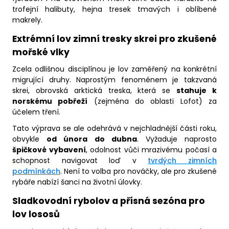
trofejní halibuty, hejna tresek tmavých i oblíbené
makrely.
Extrémní lov zimní tresky skrei pro zkušené
mořské vlky
Zcela odlišnou disciplínou je lov zaměřený na konkrétní
migrující druhy. Naprostým fenoménem je takzvaná
skrei, obrovská arktická treska, která se
stahuje k
norskému pobřeží
(zejména do oblasti Lofot) za
účelem tření.
Tato výprava se ale odehrává v nejchladnější části roku,
obvykle
od února do dubna
. Vyžaduje naprosto
špičkové vybavení
, odolnost vůči mrazivému počasí a
schopnost navigovat loď v
tvrdých zimních
podmínkách
. Není to volba pro nováčky, ale pro zkušené
rybáře nabízí šanci na životní úlovky.
Sladkovodní rybolov a přísná sezóna pro
lov lososů