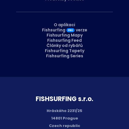
O aplikaci
Fishsurfing
verze
Fishsurfing Mapy
Fishsurfing Feed
Články od rybářů
Fishsurfing Tapety
Fishsurfing Series
FISH­SURFING s.r.o.
Hráského 2231/25
14801 Prague
Czech republic