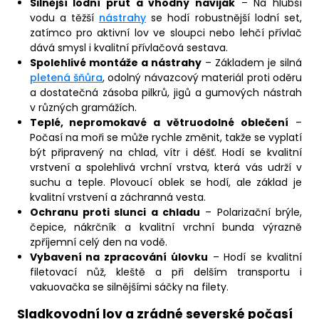
Silnější lodní prut a vhodný naviják
– Na hlubší
vodu a těžší
nástrahy
se hodí robustnější lodní set,
zatímco pro aktivní lov ve sloupci nebo lehčí přívlač
dává smysl i kvalitní přívlačová sestava.
Spolehlivé montáže a nástrahy
– Základem je silná
pletená šňůra
, odolný návazcový materiál proti oděru
a dostatečná zásoba pilkrů, jigů a gumových nástrah
v různých gramážích.
Teplé, nepromokavé a větruodolné oblečení
–
Počasí na moři se může rychle změnit, takže se vyplatí
být připravený na chlad, vítr i déšť. Hodí se kvalitní
vrstvení a spolehlivá vrchní vrstva, která vás udrží v
suchu a teple. Plovoucí oblek se hodí, ale základ je
kvalitní vrstvení a záchranná vesta.
Ochranu proti slunci a chladu
– Polarizační brýle,
čepice, nákrčník a kvalitní vrchní bunda výrazně
zpříjemní celý den na vodě.
Vybavení na zpracování úlovku
– Hodí se kvalitní
filetovací nůž, kleště a při delším transportu i
vakuovačka se silnějšími sáčky na filety.
Sladkovodní lov a zrádné severské počasí