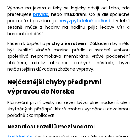
Výbava na jezera a řeky se logicky odvíjí od toho, zda
preferujete
přívlač
, nebo muškaření. Co je ale společné
pro moře i pevninu, je
nevyzpytatelné počasí
. I v letní
sezóně může z hodiny na hodinu přijít ledový vítr a
horizontální déšť.
Klíčem k úspěchu je
chytré vrstvení
. Základem by mělo
být kvalitní vlněné merino prádlo a svrchní vrstvou
spolehlivá nepromokavá membrána. Právě podcenění
oblečení, nikoliv absence drahých nástrah, bývá
nejčastějším důvodem zkažené výpravy.
Nejčastější chyby před první
výpravou do Norska
Plánování první cesty na sever bývá plné nadšení, ale i
zbytečných přešlapů, které mohou vysněnou dovolenou
pořádně zkomplikovat.
Neznalost rozdílů mezi vodami
Začátečníci
často nerozlišují mezi mořským rekreačním