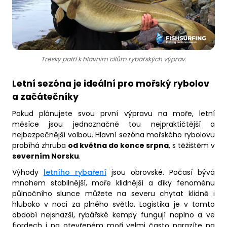
Tresky patří k hlavním cílům rybářských výprav.
Letní sezóna je ideální pro mořský rybolov
a začátečníky
Pokud plánujete svou první výpravu na moře, letní
měsíce jsou jednoznačně tou nejpraktičtější a
nejbezpečnější volbou. Hlavní sezóna mořského rybolovu
probíhá zhruba
od května do konce srpna
, s těžištěm v
severním Norsku
.
Výhody
letního rybaření
jsou obrovské. Počasí bývá
mnohem stabilnější, moře klidnější a díky fenoménu
půlnočního slunce můžete na severu chytat klidně i
hluboko v noci za plného světla. Logistika je v tomto
období nejsnazší, rybářské kempy fungují naplno a ve
fjordech i na otevřeném moři velmi často narazíte na