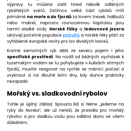
výpravy tu můžete zažít hned několik odlišných
rybářských světů. Zatímco velká část rybářů míří
primárně
na moře a do fjordů
za lovem tresek, halibutů
nebo makrel, naprosto rovnocennou kapitolou jsou
tamní sladké vody.
Horské říčky
a
ledovcová jezera
ukrývají početné populace
pstruhů
a norské řeky platí za
vyhlášené evropské revíry pro lov divokých lososů.
Kromě samotných ryb dělá ze severu pojem i jeho
specifické prostředí
. Na rozdíl od běžných vycházek k
tuzemským vodám se tu pohybujete v kulisách strmých
fjordů, musíte reagovat na rychle se měnící počasí a
zvyknout si na dlouhé letní dny, kdy slunce prakticky
nezapadá.
Mořský vs. sladkovodní rybolov
Tohle je úplný základ. Spousta lidí si řekne „jedeme na
ryby do Norska“, ale už neřeší, že pravidla pro mořský
rybolov a pro sladkou vodu jsou odlišná skoro ve všem
důležitém.