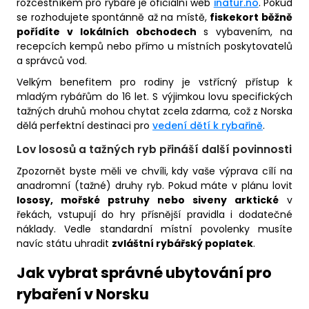
rozcestníkem pro rybáře je oficiální web
inatur.no
. Pokud
se rozhodujete spontánně až na místě,
fiskekort běžně
pořídíte v lokálních obchodech
s vybavením, na
recepcích kempů nebo přímo u místních poskytovatelů
a správců vod.
Velkým benefitem pro rodiny je vstřícný přístup k
mladým rybářům do 16 let. S výjimkou lovu specifických
tažných druhů mohou chytat zcela zdarma, což z Norska
dělá perfektní destinaci pro
vedení dětí k rybařině
.
Lov lososů a tažných ryb přináší další povinnosti
Zpozornět byste měli ve chvíli, kdy vaše výprava cílí na
anadromní (tažné) druhy ryb. Pokud máte v plánu lovit
lososy, mořské pstruhy nebo siveny arktické
v
řekách, vstupují do hry přísnější pravidla i dodatečné
náklady. Vedle standardní místní povolenky musíte
navíc státu uhradit
zvláštní rybářský poplatek
.
Jak vybrat správné ubytování pro
rybaření v Norsku