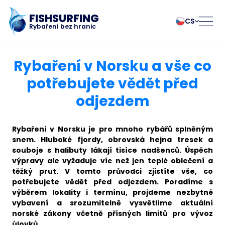
FISHSURFING
CS
Rybaření bez hranic
Registrovat se
български
Norsk
Rybaření v Norsku a vše co
Čeština
Polski
potřebujete vědět před
Dansk
Português
odjezdem
Domů
Deutsch
Românesc
English
Pусский
Español
Slovenčina
Blog
Rybaření v Norsku je pro mnoho rybářů splněným
Français
Suomalainen
snem. Hluboké fjordy, obrovská hejna tresek a
souboje s halibuty lákají tisíce nadšenců. Úspěch
Italiano
Svenska
O aplikaci
výpravy ale vyžaduje víc než jen teplé oblečení a
Magyar
Türk
těžký prut. V tomto průvodci zjistíte vše, co
Nederlands
Українська
potřebujete vědět před odjezdem. Poradíme s
Fishsurfing
výběrem lokality i termínu, projdeme nezbytné
vybavení a srozumitelně vysvětlíme aktuální
norské zákony včetně přísných limitů pro vývoz
úlovků.