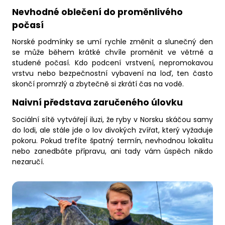
Nevhodné oblečení do proměnlivého
počasí
Norské podmínky se umí rychle změnit a slunečný den
se může během krátké chvíle proměnit ve větrné a
studené počasí. Kdo podcení vrstvení, nepromokavou
vrstvu nebo bezpečnostní vybavení na loď, ten často
skončí promrzlý a zbytečně si zkrátí čas na vodě.
Naivní představa zaručeného úlovku
Sociální sítě vytvářejí iluzi, že ryby v Norsku skáčou samy
do lodi, ale stále jde o lov divokých zvířat, který vyžaduje
pokoru. Pokud trefíte špatný termín, nevhodnou lokalitu
nebo zanedbáte přípravu, ani tady vám úspěch nikdo
nezaručí.