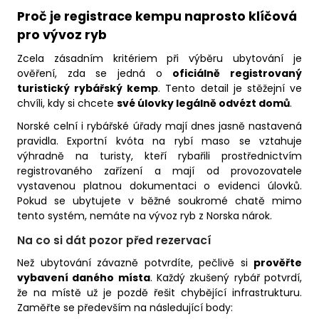
Proč je registrace kempu naprosto klíčová
pro vývoz ryb
Zcela zásadním kritériem při výběru ubytování je
ověření, zda se jedná o
oficiálně registrovaný
turistický rybářský kemp
. Tento detail je stěžejní ve
chvíli, kdy si chcete
své úlovky legálně odvézt domů
.
Norské celní i rybářské úřady mají dnes jasně nastavená
pravidla. Exportní kvóta na rybí maso se vztahuje
výhradně na turisty, kteří rybařili prostřednictvím
registrovaného zařízení a mají od provozovatele
vystavenou platnou dokumentaci o evidenci úlovků.
Pokud se ubytujete v běžné soukromé chatě mimo
tento systém, nemáte na vývoz ryb z Norska nárok.
Na co si dát pozor před rezervací
Než ubytování závazně potvrdíte, pečlivě si
prověřte
vybavení daného místa
. Každý zkušený rybář potvrdí,
že na místě už je pozdě řešit chybějící infrastrukturu.
Zaměřte se především na následující body: