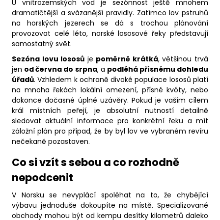
U vnitrozemských vod je sezónnost ještě mnohem
dramatičtější a svázanější pravidly. Zatímco lov pstruhů
na horských jezerech se dá s trochou plánování
provozovat celé léto, norské lososové řeky představují
samostatný svět.
Sezóna lovu lososů
je
poměrně krátká
, většinou trvá
jen
od června do srpna
, a
podléhá přísnému dohledu
úřadů
. Vzhledem k ochraně divoké populace lososů platí
na mnoha řekách lokální omezení, přísné kvóty, nebo
dokonce dočasné úplné uzávěry. Pokud je vaším cílem
král místních peřejí, je absolutní nutností detailně
sledovat aktuální informace pro konkrétní řeku a mít
záložní plán pro případ, že by byl lov ve vybraném revíru
nečekaně pozastaven.
Co si vzít s sebou a co rozhodně
nepodcenit
V Norsku se nevyplácí spoléhat na to, že chybějící
výbavu jednoduše dokoupíte na místě. Specializované
obchody mohou být od kempu desítky kilometrů daleko