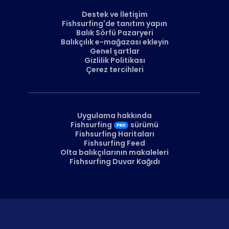
Destek ve İletişim
Fishsurfing'de tanıtım yapın
Balık Sörfü Pazaryeri
Balıkçılık e-mağazası ekleyin
Genel şartlar
Gizlilik Politikası
Çerez tercihleri
Uygulama hakkında
Fishsurfing
sürümü
Fishsurfing Haritaları
Fishsurfing Feed
Olta balıkçılarının makaleleri
Fishsurfing Duvar Kağıdı