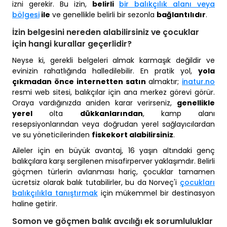
izni gerekir. Bu izin,
belirli
bir balıkçılık alanı veya
bölgesi
ile
ve genellikle belirli bir sezonla
bağlantılıdır
.
İzin belgesini nereden alabilirsiniz ve çocuklar
için hangi kurallar geçerlidir?
Neyse ki, gerekli belgeleri almak karmaşık değildir ve
evinizin rahatlığında halledilebilir. En pratik yol,
yola
çıkmadan önce internetten satın
almaktır;
inatur.no
resmi web sitesi, balıkçılar için ana merkez görevi görür.
Oraya vardığınızda aniden karar verirseniz,
genellikle
yerel
olta
dükkanlarından
, kamp alanı
resepsiyonlarından veya doğrudan yerel sağlayıcılardan
ve su yöneticilerinden
fiskekort alabilirsiniz
.
Aileler için en büyük avantaj, 16 yaşın altındaki genç
balıkçılara karşı sergilenen misafirperver yaklaşımdır. Belirli
göçmen türlerin avlanması hariç, çocuklar tamamen
ücretsiz olarak balık tutabilirler, bu da Norveç'i
çocukları
balıkçılıkla tanıştırmak
için mükemmel bir destinasyon
haline getirir.
Somon ve göçmen balık avcılığı ek sorumluluklar