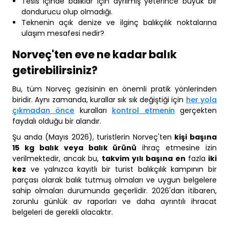
Tesis içinde balıklar için ayrılmış yeterince büyük bir
dondurucu olup olmadığı.
Teknenin açık denize ve ilginç balıkçılık noktalarına
ulaşım mesafesi nedir?
Norveç'ten eve ne kadar balık
getirebilirsiniz?
Bu, tüm Norveç gezisinin en önemli pratik yönlerinden
biridir. Aynı zamanda, kurallar sık sık değiştiği için
her yola
çıkmadan önce
kuralları
kontrol etmenin
gerçekten
faydalı olduğu bir alandır.
Şu anda (Mayıs 2026), turistlerin Norveç'ten
kişi başına
15 kg balık veya balık ürünü
ihraç etmesine izin
verilmektedir, ancak bu,
takvim yılı başına en
fazla
iki
kez
ve yalnızca kayıtlı bir turist balıkçılık kampının bir
parçası olarak balık tutmuş olmaları ve uygun belgelere
sahip olmaları durumunda geçerlidir. 2026'dan itibaren,
zorunlu günlük av raporları ve daha ayrıntılı ihracat
belgeleri de gerekli olacaktır.