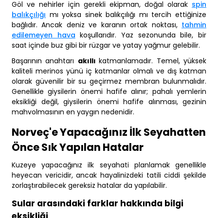
Göl ve nehirler için gerekli ekipman, doğal olarak
spin
balıkçılığı
mı yoksa sinek balıkçılığı mı tercih ettiğinize
bağlıdır. Ancak deniz ve karanın ortak noktası,
tahmin
edilemeyen hava
koşullarıdır. Yaz sezonunda bile, bir
saat içinde buz gibi bir rüzgar ve yatay yağmur gelebilir.
Başarının anahtarı
akıllı
katmanlamadır. Temel, yüksek
kaliteli merinos yünü iç katmanlar olmalı ve dış katman
olarak güvenilir bir su geçirmez membran bulunmalıdır.
Genellikle giysilerin önemi hafife alınır; pahalı yemlerin
eksikliği değil, giysilerin önemi hafife alınması, gezinin
mahvolmasının en yaygın nedenidir.
Norveç'e Yapacağınız İlk Seyahatten
Önce Sık Yapılan Hatalar
Kuzeye yapacağınız ilk seyahati planlamak genellikle
heyecan vericidir, ancak hayalinizdeki tatili ciddi şekilde
zorlaştırabilecek gereksiz hatalar da yapılabilir.
Sular arasındaki farklar hakkında bilgi
eksikliği