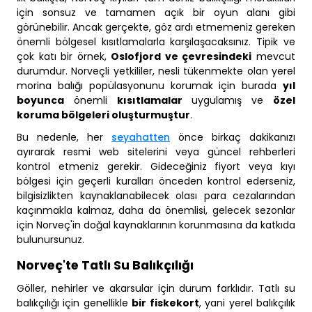
için sonsuz ve tamamen açık bir oyun alanı gibi
görünebilir. Ancak gerçekte, göz ardı etmemeniz gereken
önemli bölgesel kısıtlamalarla karşılaşacaksınız. Tipik ve
çok katı bir örnek,
Oslofjord ve çevresindeki
mevcut
durumdur. Norveçli yetkililer, nesli tükenmekte olan yerel
morina balığı popülasyonunu korumak için burada
yıl
boyunca
önemli
kısıtlamalar
uygulamış ve
özel
koruma bölgeleri oluşturmuştur
.
Bu nedenle, her
seyahatten
önce birkaç dakikanızı
ayırarak resmi web sitelerini veya güncel rehberleri
kontrol etmeniz gerekir. Gideceğiniz fiyort veya kıyı
bölgesi için geçerli kuralları önceden kontrol ederseniz,
bilgisizlikten kaynaklanabilecek olası para cezalarından
kaçınmakla kalmaz, daha da önemlisi, gelecek sezonlar
için Norveç'in doğal kaynaklarının korunmasına da katkıda
bulunursunuz.
Norveç'te Tatlı Su Balıkçılığı
Göller, nehirler ve akarsular için durum farklıdır. Tatlı su
balıkçılığı için genellikle
bir fiskekort
, yani yerel balıkçılık