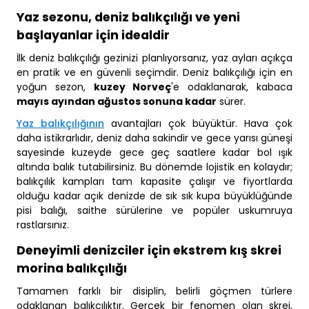
Yaz sezonu, deniz balıkçılığı ve yeni
başlayanlar için idealdir
İlk deniz balıkçılığı gezinizi planlıyorsanız, yaz ayları açıkça
en pratik ve en güvenli seçimdir. Deniz balıkçılığı için en
yoğun sezon,
kuzey Norveç
'e odaklanarak, kabaca
mayıs ayından ağustos sonuna kadar
sürer.
Yaz balıkçılığının
avantajları çok büyüktür. Hava çok
daha istikrarlıdır, deniz daha sakindir ve gece yarısı güneşi
sayesinde kuzeyde gece geç saatlere kadar bol ışık
altında balık tutabilirsiniz. Bu dönemde lojistik en kolaydır;
balıkçılık kampları tam kapasite çalışır ve fiyortlarda
olduğu kadar açık denizde de sık sık kupa büyüklüğünde
pisi balığı, saithe sürülerine ve popüler uskumruya
rastlarsınız.
Deneyimli denizciler için ekstrem kış skrei
morina balıkçılığı
Tamamen farklı bir disiplin, belirli göçmen türlere
odaklanan balıkçılıktır. Gerçek bir fenomen olan skrei,