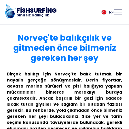
FISHSURFING
TR
Sınırsız balıkçılık
Kayıt
български
Norsk
Norveç'te balıkçılık ve
Čeština
Polski
gitmeden önce bilmeniz
Dansk
Português
gereken her şey
Ev
Deutsch
Românesc
English
Pусский
Español
Slovenčina
Blog
Birçok balıkçı için Norveç’te balık tutmak, bir
Français
Suomalainen
hayalin gerçeğe dönüşmesidir. Derin fiyortlar,
devasa morina sürüleri ve pisi balığıyla yapılan
Italiano
Svenska
Uygulama hakkında
mücadeleler binlerce meraklıyı buraya
Magyar
Türk
çekmektedir. Ancak başarılı bir gezi için sadece
Nederlands
Українська
sıcak tutan giysiler ve sağlam bir oltadan fazlası
Fishsurfing
gerekir. Bu rehberde, yola çıkmadan önce bilmeniz
gereken her şeyi bulacaksınız. Size yer ve tarih
seçimi konusunda tavsiyelerde bulunacak, gerekli
ekipmanı gözden geçirecek ve avlanılan balıkların