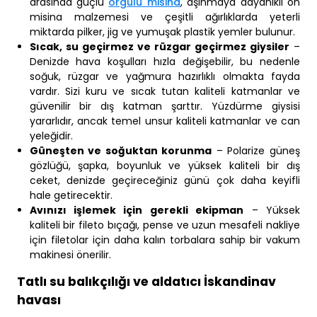
arasında güçlü
örgülü misina
, aşınmaya dayanıklı ön
misina malzemesi ve çeşitli ağırlıklarda yeterli
miktarda pilker, jig ve yumuşak plastik yemler bulunur.
Sıcak, su geçirmez ve rüzgar geçirmez giysiler
–
Denizde hava koşulları hızla değişebilir, bu nedenle
soğuk, rüzgar ve yağmura hazırlıklı olmakta fayda
vardır. Sizi kuru ve sıcak tutan kaliteli katmanlar ve
güvenilir bir dış katman şarttır. Yüzdürme giysisi
yararlıdır, ancak temel unsur kaliteli katmanlar ve can
yeleğidir.
Güneşten ve soğuktan korunma
– Polarize güneş
gözlüğü, şapka, boyunluk ve yüksek kaliteli bir dış
ceket, denizde geçireceğiniz günü çok daha keyifli
hale getirecektir.
Avınızı işlemek için gerekli ekipman
– Yüksek
kaliteli bir fileto bıçağı, pense ve uzun mesafeli nakliye
için filetolar için daha kalın torbalara sahip bir vakum
makinesi önerilir.
Tatlı su balıkçılığı ve aldatıcı İskandinav
havası