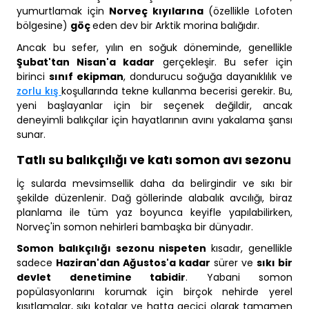
yumurtlamak için
Norveç kıyılarına
(özellikle Lofoten
bölgesine)
göç
eden dev bir Arktik morina balığıdır.
Ancak bu sefer, yılın en soğuk döneminde, genellikle
Şubat'tan Nisan'a kadar
gerçekleşir. Bu sefer için
birinci
sınıf ekipman
, dondurucu soğuğa dayanıklılık ve
zorlu kış
koşullarında tekne kullanma becerisi gerekir. Bu,
yeni başlayanlar için bir seçenek değildir, ancak
deneyimli balıkçılar için hayatlarının avını yakalama şansı
sunar.
Tatlı su balıkçılığı ve katı somon avı sezonu
İç sularda mevsimsellik daha da belirgindir ve sıkı bir
şekilde düzenlenir. Dağ göllerinde alabalık avcılığı, biraz
planlama ile tüm yaz boyunca keyifle yapılabilirken,
Norveç'in somon nehirleri bambaşka bir dünyadır.
Somon balıkçılığı sezonu nispeten
kısadır, genellikle
sadece
Haziran'dan Ağustos'a kadar
sürer ve
sıkı bir
devlet denetimine tabidir
. Yabani somon
popülasyonlarını korumak için birçok nehirde yerel
kısıtlamalar, sıkı kotalar ve hatta geçici olarak tamamen