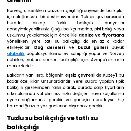
önemli?
Norveç, öncelikle muazzam çeşitliliği sayesinde balıkçılar
için olağanüstü bir destinasyondur. Tek bir gezi sırasında
burada birkaç farklı balıkçılık dünyasını
deneyimleyebilirsiniz. Çoğu balıkçı morina, pisi balığı veya
uskumru yakalamak için öncelikle
denize ve fiyortlara
yönelirken, yerel tatlı su balıkçılığı da en az o kadar
etkileyicidir.
Dağ dereleri
ve
buzul gölleri
büyük
alabalık
popülasyonlarına ev sahipliği yapar ve Norveç
nehirleri, yabani somon balıkçılığı için Avrupa'nın ünlü
merkezleridir.
Balıkların yanı sıra, bölgenin
eşsiz çevresi
de Kuzey'i bu
kadar özel kılan unsurlardandır. Yerel sulara yapılan tipik
balıkçılık gezilerinden farklı olarak, burada sarp fiyortların
arka planında yol alırsınız, hızla değişen hava koşullarına
uyum sağlamanız gerekir ve güneşin neredeyse hiç
batmadığı uzun yaz günlerine alışmanız gerekir.
Tuzlu su balıkçılığı ve tatlı su
balıkçılığı