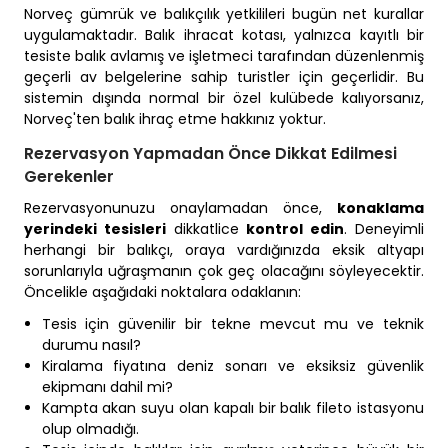
Norveç gümrük ve balıkçılık yetkilileri bugün net kurallar
uygulamaktadır. Balık ihracat kotası, yalnızca kayıtlı bir
tesiste balık avlamış ve işletmeci tarafından düzenlenmiş
geçerli av belgelerine sahip turistler için geçerlidir. Bu
sistemin dışında normal bir özel kulübede kalıyorsanız,
Norveç'ten balık ihraç etme hakkınız yoktur.
Rezervasyon Yapmadan Önce Dikkat Edilmesi
Gerekenler
Rezervasyonunuzu onaylamadan önce,
konaklama
yerindeki tesisleri
dikkatlice
kontrol edin
. Deneyimli
herhangi bir balıkçı, oraya vardığınızda eksik altyapı
sorunlarıyla uğraşmanın çok geç olacağını söyleyecektir.
Öncelikle aşağıdaki noktalara odaklanın:
Tesis için güvenilir bir tekne mevcut mu ve teknik
durumu nasıl?
Kiralama fiyatına deniz sonarı ve eksiksiz güvenlik
ekipmanı dahil mi?
Kampta akan suyu olan kapalı bir balık fileto istasyonu
olup olmadığı.