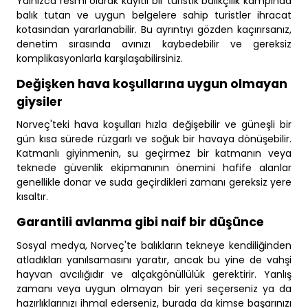
Yalnızca resmi olarak kayıtlı bir turistik balıkçılık kampında
balık tutan ve uygun belgelere sahip turistler ihracat
kotasından yararlanabilir. Bu ayrıntıyı gözden kaçırırsanız,
denetim sırasında avınızı kaybedebilir ve gereksiz
komplikasyonlarla karşılaşabilirsiniz.
Değişken hava koşullarına uygun olmayan
giysiler
Norveç'teki hava koşulları hızla değişebilir ve güneşli bir
gün kısa sürede rüzgarlı ve soğuk bir havaya dönüşebilir.
Katmanlı giyinmenin, su geçirmez bir katmanın veya
teknede güvenlik ekipmanının önemini hafife alanlar
genellikle donar ve suda geçirdikleri zamanı gereksiz yere
kısaltır.
Garantili avlanma gibi naif bir düşünce
Sosyal medya, Norveç'te balıkların tekneye kendiliğinden
atladıkları yanılsamasını yaratır, ancak bu yine de vahşi
hayvan avcılığıdır ve alçakgönüllülük gerektirir. Yanlış
zamanı veya uygun olmayan bir yeri seçerseniz ya da
hazırlıklarınızı ihmal ederseniz, burada da kimse başarınızı