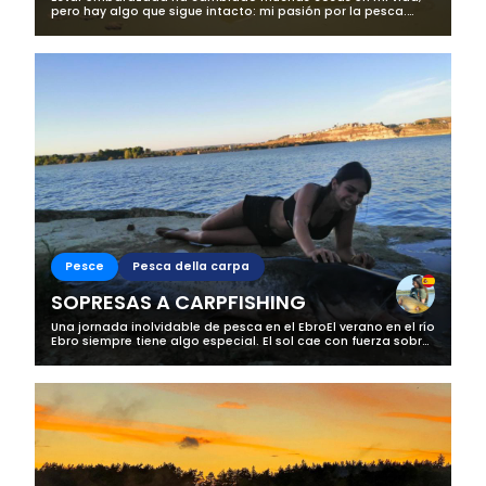
pero hay algo que sigue intacto: mi pasión por la pesca.
Estos meses me han demostrado que, aunque el cuerpo
cambia y el ritmo no es el mismo,...
Pesce
Pesca della carpa
SOPRESAS A CARPFISHING
Una jornada inolvidable de pesca en el EbroEl verano en el río
Ebro siempre tiene algo especial. El sol cae con fuerza sobre
sus aguas, el aire es denso y cada jornada promete
sorpresas. Aquella...