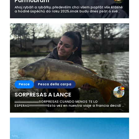
Parmobraní
Ahoj rybáři a rybářky, především chci všem popřát vše krásné
a hodně úspěchů do roku 2025Jinak budu dnes psát o své
poslední výpravě k řece Vltavě a sice do Českého
Krumlova...Jeli jsme s mamkou...
Pesce
Pesca della carpa
SORPRESAS A LANCE
¡¡¡¡¡¡¡¡¡¡¡¡¡¡¡¡¡¡¡¡¡¡¡¡¡¡SORPRESAS CUANDO MENOS TE LO
ESPERAS!!!!!!!!!!!!!!!!!!!!Esta vez en nuestro viaje a Francia decidí ir
a dar un paseo por el lago, a ver que encontraba me lleve mi
caña de...