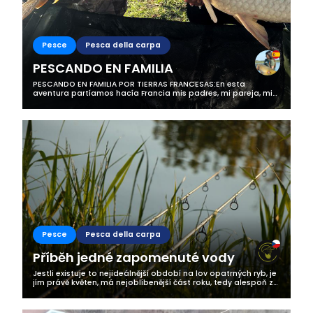
Pesce
Pesca della carpa
PESCANDO EN FAMILIA
PESCANDO EN FAMILIA POR TIERRAS FRANCESAS:En esta
aventura partíamos hacía Francia mis padres, mi pareja, mi
perrito y yo. Pero esta vez iba a ser diferente ya que íbamos
un poco (Bastante) "Mas...
Pesce
Pesca della carpa
Příběh jedné zapomenuté vody
Jestli existuje to nejideálnější období na lov opatrných ryb, je
jím právě květen, má nejoblíbenější část roku, tedy alespoň z
pohledu rybářské mysli. Je to přesně týden co jsem se vrátil z
první...