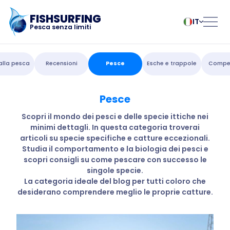
FISHSURFING
IT
Pesca senza limiti
Registrazione
български
Norsk
 alla pesca
Recensioni
Pesce
Esche e trappole
Compet
Čeština
Polski
Dansk
Português
Pesce
La casa
Deutsch
Românesc
English
Pусский
Scopri il mondo dei pesci e delle specie ittiche nei
minimi dettagli. In questa categoria troverai
Español
Slovenčina
Blog
articoli su specie specifiche e catture eccezionali.
Français
Suomalainen
Studia il comportamento e la biologia dei pesci e
Italiano
Svenska
Informazioni
scopri consigli su come pescare con successo le
Magyar
Türk
singole specie.
La categoria ideale del blog per tutti coloro che
Nederlands
Українська
sull'applicazione
desiderano comprendere meglio le proprie catture.
Fishsurfing