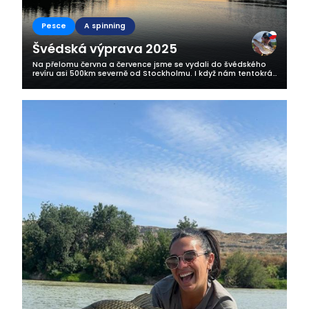
Pesce
A spinning
Švédská výprava 2025
Na přelomu června a července jsme se vydali do švédského
revíru asi 500km severně od Stockholmu. I když nám tentokrát
počasí úplně nepřálo a studená voda ryby trochu rozhodila,
nakonec šlo o...