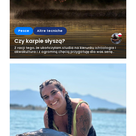
Pesce
Altre tecniche
Czy karpie słyszą?
Z racji tego, że ukończyłam studia na kierunku ichtiologia i
akwakultura i z ogromną chęcią przygotuję dla was serię
artykułów w których przybliżę wam nieco bliżej świat ryb,
jednak od tej...