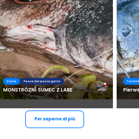
Storie
Pesca del pesce gatto
Tecnic
MONSTRÓZNÍ SUMEC Z LABE
Pierw
Per saperne di più