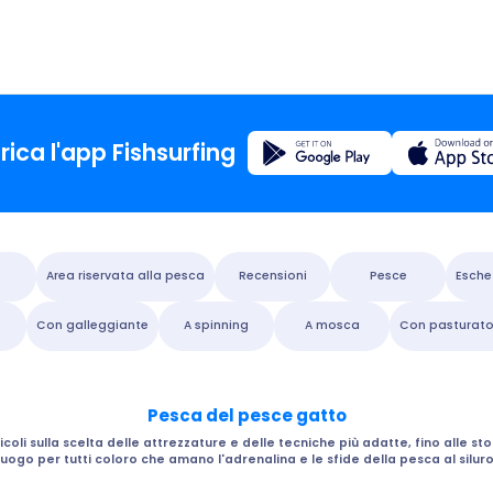
Registrazione
rica l'app Fishsurfing
La casa
Area riservata alla pesca
Recensioni
Pesce
Esche
Blog
Con galleggiante
A spinning
A mosca
Con pasturato
Informa
Pesca del pesce gatto
sull'app
ticoli sulla scelta delle attrezzature e delle tecniche più adatte, fino alle s
luogo per tutti coloro che amano l'adrenalina e le sfide della pesca al siluro