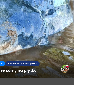
he
Pesca del pesce gatto
sze sumy na płytko