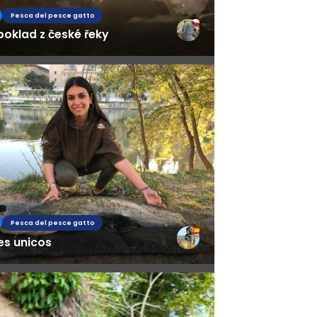
Pesca del pesce gatto
poklad z české řeky
Pesca del pesce gatto
es unicos