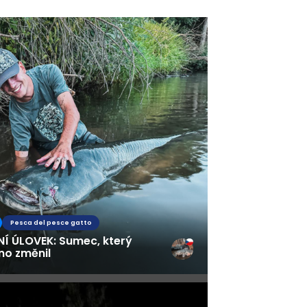
fing
s
Pesca del pesce gatto
NÍ ÚLOVEK: Sumec, který
no změnil