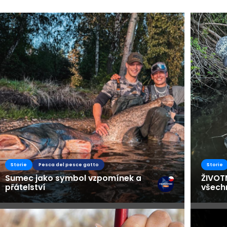
Fishsur
Busines
Storie
Pesca del pesce gatto
Storie
Sumec jako symbol vzpomínek a
ŽIVOT
přátelství
všech