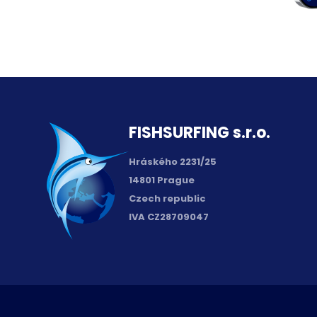
FISH­SURFING s.r.o.
Hráského 2231/25
14801 Prague
Czech republic
IVA CZ28709047