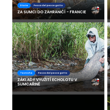
Storie
Pesca del pesce gatto
ZA SUMCI DO ZAHRANIČÍ - FRANCIE
Tecniche
Pesca del pesce gatto
ZÁKLADY VYUŽITÍ ECHOLOTU V
SUMCAŘINĚ