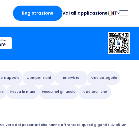
Registrazione
IT
Vai all'applicazione
български
Norsk
Čeština
Polski
Dansk
Português
Deutsch
Românesc
English
Pусский
Español
Slovenčina
 e trappole
Competizioni
Interviste
Altre categorie
Français
Suomalainen
re
Pesca in mare
Pesca nel ghiaccio
Altre tecniche
Italiano
Svenska
zioni
Magyar
Türk
Nederlands
Українська
licazione
torie vere dei pescatori che hanno affrontato questi giganti fluviali. Un
.