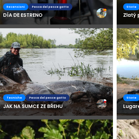
Recensioni
Pesca del pesce gatto
Storie
DÍA DE ESTRENO
Zlatý 
Tecniche
Pesca del pesce gatto
Storie
JAK NA SUMCE ZE BŘEHU
Lugar