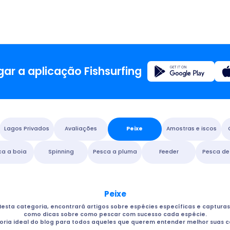
Registo
ar a aplicação Fishsurfing
Início
Lagos Privados
Avaliações
Peixe
Amostras e iscos
Blogue
ca a boia
Spinning
Pesca a pluma
Feeder
Pesca de
Sobre a
Peixe
Fishsur
esta categoria, encontrará artigos sobre espécies específicas e capturas
como dicas sobre como pescar com sucesso cada espécie.
oria ideal do blog para todos aqueles que querem entender melhor suas c