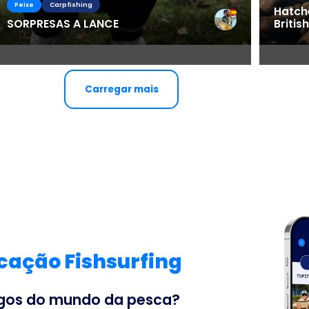
Peixe
Carpfishing
Hatch
SORPRESAS A LANCE
Britis
Carregar mais
icação Fishsurfing
tigos do mundo da pesca?