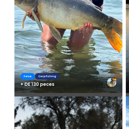
Peixe
Carpfishing
+ DE 130 peces