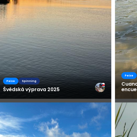
Peixe
Peixe
Spinning
Cuand
Švédská výprava 2025
encue