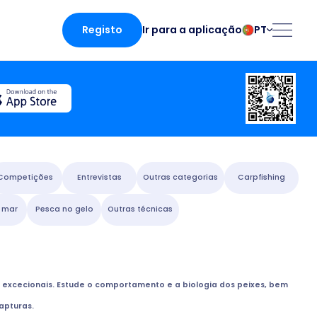
Registo
PT
Ir para a aplicação
български
Norsk
Čeština
Polski
Dansk
Português
Deutsch
Românesc
English
Pусский
Español
Slovenčina
Competições
Entrevistas
Outras categorias
Carpfishing
Français
Suomalainen
 mar
Pesca no gelo
Outras técnicas
Italiano
Svenska
 aplicação
Magyar
Türk
Nederlands
Українська
fing
 excecionais. Estude o comportamento e a biologia dos peixes, bem
apturas.