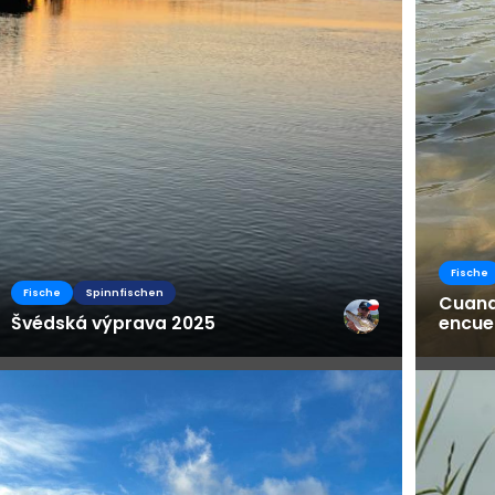
Fische
Fische
Spinnfischen
Cuand
Švédská výprava 2025
encue