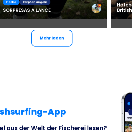
Fische
Karpfen angeln
Hatch
SORPRESAS A LANCE
Britis
Mehr laden
Fishsurfing-App
el aus der Welt der Fischerei lesen?