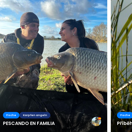
Fische
Karpfen angeln
Fische
PESCANDO EN FAMILIA
Příbě