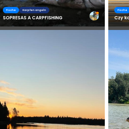
Fische
Karpfen angeln
Fische
SOPRESAS A CARPFISHING
Czy ka