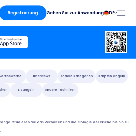
Registrierung
DE
Gehen Sie zur Anwendung
български
Norsk
Čeština
Polski
Dansk
Português
te
Deutsch
Românesc
English
Pусский
Español
Slovenčina
Wettbewerbe
Interviews
Andere Kategorien
Karpfen angeln
Français
Suomalainen
chen
Eisangeln
Andere Techniken
Italiano
Svenska
e App
Magyar
Türk
Nederlands
Українська
fing
änge. Studieren Sie das Verhalten und die Biologie der Fische bis hin zu
.