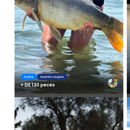
Fische
Karpfen angeln
+ DE 130 peces