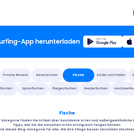
Registrierung
surfing-App herunterladen
Startsei
Private Reviere
Rezensionen
Fische
Köder und Fallen
Blog
rfischen
Spinnfischen
Fliegenfischen
Feederfischen
Hochseefis
Über di
Fische
Fishsur
er Kategorie finden Sie Artikel über bestimmte Arten und außergewöhnliche F
Tipps, wie Sie die einzelnen Arten erfolgreich fangen können.
Die ideale Blog-Kategorie für alle, die ihre Fänge besser verstehen möchten