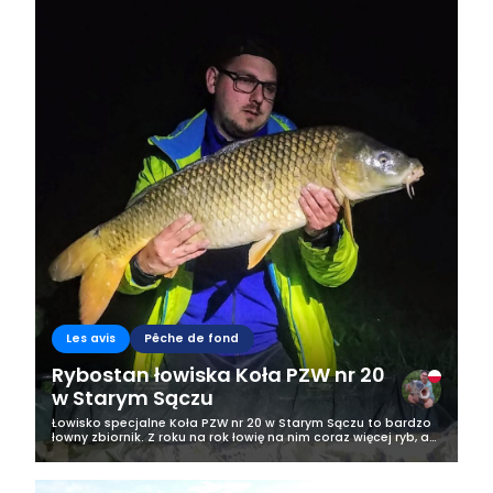
Les avis
Pêche de fond
Rybostan łowiska Koła PZW nr 20
w Starym Sączu
Łowisko specjalne Koła PZW nr 20 w Starym Sączu to bardzo
łowny zbiornik. Z roku na rok łowię na nim coraz więcej ryb, a
przede wszystkim coraz większe okazy. W sezonie 2022
odwiedziłem zbiornik...