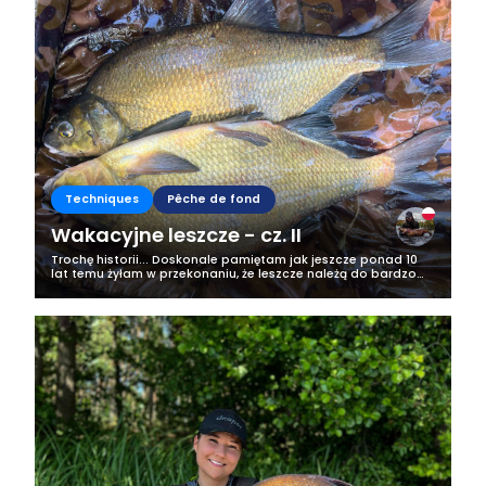
Techniques
Pêche de fond
Wakacyjne leszcze - cz. II
Trochę historii... Doskonale pamiętam jak jeszcze ponad 10
lat temu żyłam w przekonaniu, że leszcze należą do bardzo
ostrożnych ryb i czasem łowiłam je na feedera, bądź
odległościówkę przy użyciu...