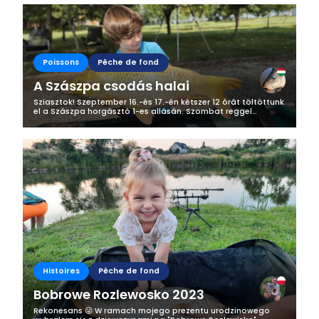
Poissons
Pêche de fond
A Szászpa csodás halai
Sziasztok! Szeptember 16.-és 17.-én kétszer 12 órát töltöttunk
el a Szászpa horgásztó 1-es allásán. Szombat reggel
nyitásra ott voltunk, és elkezdtük a pecát. 2 Bottal
horgásztam, egyikkel...
Histoires
Pêche de fond
Bobrowe Rozlewosko 2023
Rekonesans 😜 W ramach mojego prezentu urodzinowego