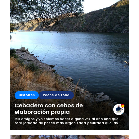
Histoires
Pêche de fond
Cebadero con cebos de
elaboración propia
Mis amigos y yo solemos hacer alguna vez al año una que
otra jornada de pesca más organizada y currada que las
que hacemos normalmente, y generalmente esta pasa por
preparar un cebadero, ir...