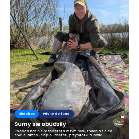
Business
Histoires
Pêche de fond
Sumy sie obudzily
Pogoda nas nie rozpieszcza w tym roku, zmienia sie co
chwile, zimno , cieplo , deszcz , przymrozki a lowic