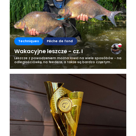
Techniques
Pêche de fond
Wakacyjne leszcze - cz. I
Leszcze z powodzeniem można łowić na wiele sposóbów - na
odległościówkę, na feedera, a także są bardzo częstym
przyłowem podczas łowienia karpi. W tej części tekstu
skupimy się na ostatniej z...