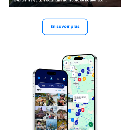
wybrałem się z dziewczynami na "Bobrowe Rozlewisko".
Wynajęliśmy domek od 10.08 do 13.08.2023 i uzgodniliśmy że
w dzień będziemy zwiedzać puszczę...
En savoir plus