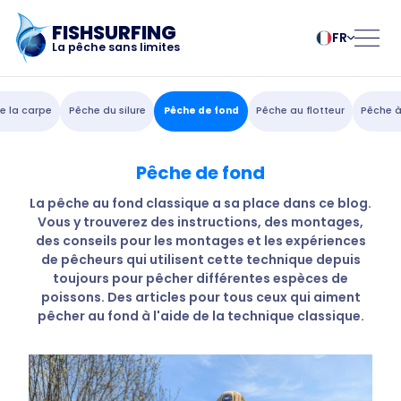
FISHSURFING
FR
La pêche sans limites
Enregistrement
български
Norsk
e la carpe
Pêche du silure
Pêche de fond
Pêche au flotteur
Pêche à
Čeština
Polski
Dansk
Português
Pêche de fond
Accueil
Deutsch
Românesc
English
Pусский
La pêche au fond classique a sa place dans ce blog.
Vous y trouverez des instructions, des montages,
Español
Slovenčina
Blog
des conseils pour les montages et les expériences
Français
Suomalainen
de pêcheurs qui utilisent cette technique depuis
Italiano
Svenska
À propos de
toujours pour pêcher différentes espèces de
Magyar
Türk
poissons. Des articles pour tous ceux qui aiment
pêcher au fond à l'aide de la technique classique.
Nederlands
Українська
l'application
Fishsurfing