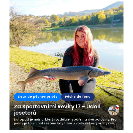
Lieux de pêches privés
Pêche de fond
Za Sportovními Revíry 17 - Údolí
jeseterů
Listopad je měsíc, který rozděluje rybáře na dvě poloviny. Pro
jedny je to vrchol sezóny, kdy tráví u vody veškerý volný čas,
pro druhé doba revize a úklidu vybavení. No a já jsem něco
mezi....