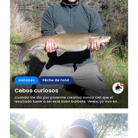
Histoires
Pêche de fond
Cebos curiosos
Cuando me dio por ponerme creativo nunca creí que el
resultado fuese a ser este buen barbete. Veréis, yo vivo en
una zona bastante rural y bastante poco pescada. No suelo
tampoco viajar mucho para...