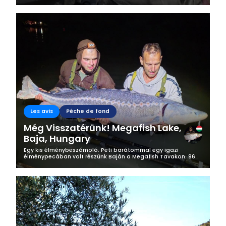
trzeba:).Opisze wam moje dwie ostatnie zasiadki , na ktorych
sporo sie wydarzylo, hole...
Les avis
Pêche de fond
Még Visszatérünk! Megafish Lake,
Baja, Hungary
Egy kis élménybeszámoló. Peti barátommal egy igazi
élménypecában volt részünk Baján a Megafish Tavakon. 96
órát tötöttünk a tóparton ebből csak 55 órát pecáztunk
(Éjjelre kiszedtük a botokat)....