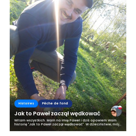
Histoires
Pêche de fond
Jak to Paweł zaczął wędkować
Witam wszystkich. Mam na imię Paweł i dziś opowiem Wam
historię "Jak to Paweł zaczął wędkować". W dzieciństwie, mój
kontakt z rybami był tylko w okresie świątecznym, przed
wigilią, gdy to karp...