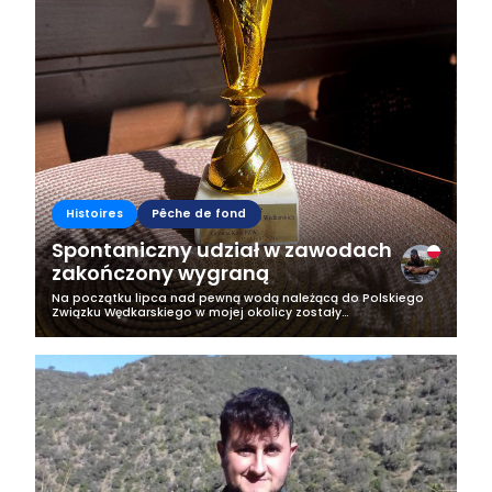
Histoires
Pêche de fond
Spontaniczny udział w zawodach
zakończony wygraną
Na początku lipca nad pewną wodą należącą do Polskiego
Związku Wędkarskiego w mojej okolicy zostały
zorganizowane 3-dniowe zawody wędkarskie spławikowo -
gruntowe. Od początku kiedy tylko się o...