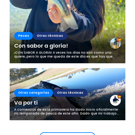
Peces
Otras técnicas
Con sabor a gloria!
¡CON SABOR A GLORIA! A veces los días no son como uno
quiere, pero lo que me queda de este día es que hay que
sacarle el lado bueno a las cosas. Esta vez nos disponiamos
a salir de casa tan pronto...
Otras categorías
Otras técnicas
Va por ti
A comienzos de esta primavera ha dado inicio oficialmente
mi temporada de pesca de este año. Dado que mi trabajo
no me deja mucho tiempo libre no puedo bajar mucho al río
(que es donde están los...