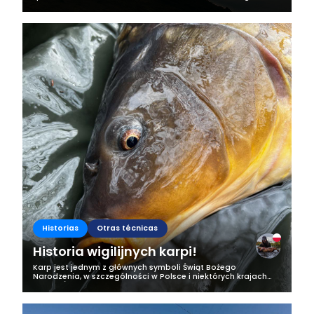
pesca en mi zona, y no estamos hablando de una
exageración. Esto ya no es una...
Historias
Otras técnicas
Historia wigilijnych karpi!
Karp jest jednym z głównych symboli Świąt Bożego
Narodzenia, w szczególności w Polsce i niektórych krajach
Europy Środkowo - Wschodniej. Cyprinusy stały się popularne
na świętach prawdę mówiąc...