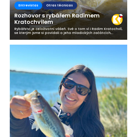
Entrevistas
Otras técnicas
Rozhovor s rybářem Radimem
Kratochvílem
Rybářství je celoživotní vášeň. Své o tom ví i Radim Kratochvíl,
se kterým jsme si povídali o jeho mladických začátcích,
vztahu k rybaření, ale i o tom, jak nedocenitelnou roli hraje
volba...