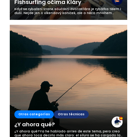
Fishsurfing očima Kláry
Když se rybaření stane součástí životaKlára je rybářka tělem i
duší. Nejde jen o víkendový koníček, ale o něco mnohem
hlubšího. Rybaření je pro ni životní styl, způsob, jak najít klid,
radost a...
Otras categorías
Otras técnicas
¿Y ahora qué?
¿Y ahora qué?Ya he hablado antes de este tema, pero creo
que ahora toca decirlo más claro: el siluro se ha cargado la