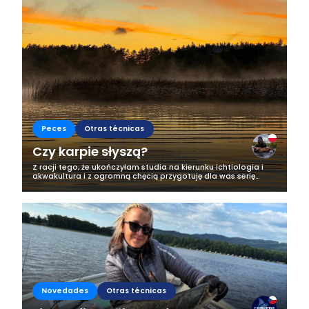
Business
Peces
Otras técnicas
Czy karpie słyszą?
Z racji tego, że ukończyłam studia na kierunku ichtiologia i
akwakultura i z ogromną chęcią przygotuję dla was serię
artykułów w których przybliżę wam nieco bliżej świat ryb,
jednak od tej...
Novedades
Otras técnicas