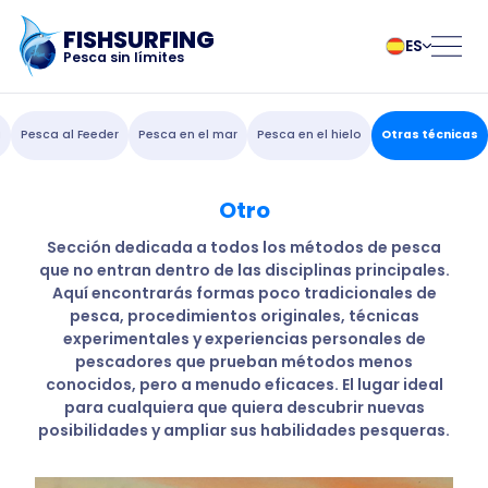
FISHSURFING
ES
Pesca sin límites
Registro
български
Norsk
a
Pesca al Feeder
Pesca en el mar
Pesca en el hielo
Otras técnicas
Čeština
Polski
Dansk
Português
Otro
Inicio
Deutsch
Românesc
English
Pусский
Sección dedicada a todos los métodos de pesca
que no entran dentro de las disciplinas principales.
Español
Slovenčina
Blog
Aquí encontrarás formas poco tradicionales de
Français
Suomalainen
pesca, procedimientos originales, técnicas
Italiano
Svenska
Acerca de la
experimentales y experiencias personales de
Magyar
Türk
pescadores que prueban métodos menos
conocidos, pero a menudo eficaces. El lugar ideal
Nederlands
Українська
aplicación
para cualquiera que quiera descubrir nuevas
posibilidades y ampliar sus habilidades pesqueras.
Fishsurfing