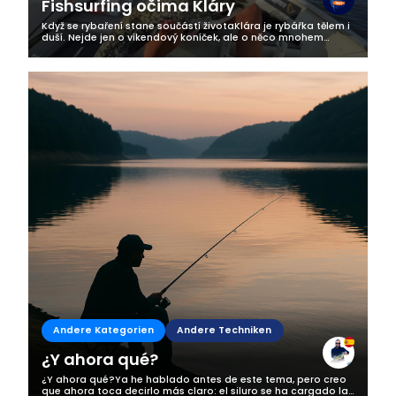
Fishsurfing očima Kláry
Když se rybaření stane součástí životaKlára je rybářka tělem i
duší. Nejde jen o víkendový koníček, ale o něco mnohem
hlubšího. Rybaření je pro ni životní styl, způsob, jak najít klid,
radost a...
Andere Kategorien
Andere Techniken
¿Y ahora qué?
¿Y ahora qué?Ya he hablado antes de este tema, pero creo
que ahora toca decirlo más claro: el siluro se ha cargado la