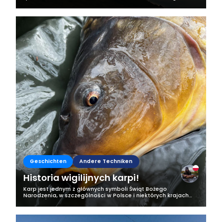
pesca en mi zona, y no estamos hablando de una
exageración. Esto ya no es una...
Geschichten
Andere Techniken
Historia wigilijnych karpi!
Karp jest jednym z głównych symboli Świąt Bożego
Narodzenia, w szczególności w Polsce i niektórych krajach
Europy Środkowo - Wschodniej. Cyprinusy stały się popularne
na świętach prawdę mówiąc...