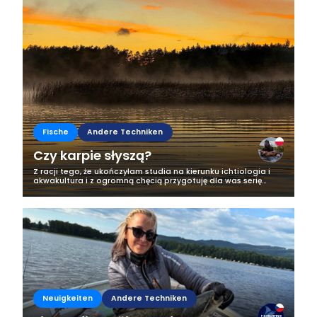
Business
Fische
Andere Techniken
Czy karpie słyszą?
Z racji tego, że ukończyłam studia na kierunku ichtiologia i
akwakultura i z ogromną chęcią przygotuję dla was serię
artykułów w których przybliżę wam nieco bliżej świat ryb,
jednak od tej...
Neuigkeiten
Andere Techniken