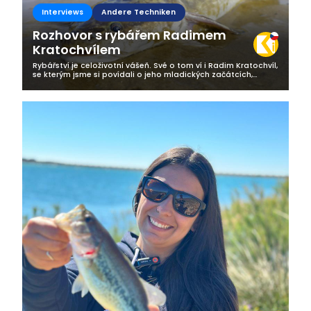
Interviews
Andere Techniken
Rozhovor s rybářem Radimem
Kratochvílem
Rybářství je celoživotní vášeň. Své o tom ví i Radim Kratochvíl,
se kterým jsme si povídali o jeho mladických začátcích,
vztahu k rybaření, ale i o tom, jak nedocenitelnou roli hraje
volba...