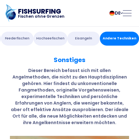
FISHSURFING
DE
Fischen ohne Grenzen
Registrierung
български
Norsk
Feederfischen
Hochseefischen
Eisangeln
Andere Techniken
Čeština
Polski
Dansk
Português
Sonstiges
Startseite
Deutsch
Românesc
English
Pусский
Dieser Bereich befasst sich mit allen
Angelmethoden, die nicht zu den Hauptdisziplinen
Español
Slovenčina
Blog
gehören. Hier findest du unkonventionelle
Français
Suomalainen
Fangmethoden, originelle Vorgehensweisen,
Italiano
Svenska
Über die App
experimentelle Techniken und persönliche
Magyar
Türk
Erfahrungen von Anglern, die weniger bekannte,
aber oft effektive Ansätze ausprobieren. Der ideale
Nederlands
Українська
Fishsurfing
Ort für alle, die neue Möglichkeiten entdecken und
ihre Angelkenntnisse erweitern möchten.