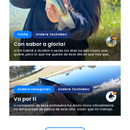
Fische
Andere Techniken
Con sabor a gloria!
¡CON SABOR A GLORIA! A veces los días no son como uno
quiere, pero lo que me queda de este día es que hay que
sacarle el lado bueno a las cosas. Esta vez nos disponiamos
a salir de casa tan pronto...
Andere Kategorien
Andere Techniken
Va por ti
A comienzos de esta primavera ha dado inicio oficialmente
mi temporada de pesca de este año. Dado que mi trabajo
no me deja mucho tiempo libre no puedo bajar mucho al río
(que es donde están los...