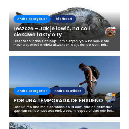
Andre kategorier
Flådfiskeri
Leszcze – Jak je łowić, na co i
ciekawe fakty o ty
Leszcze to jedne z najpopularniejszych ryb w Polsce, które
można spotkać w wielu akwenach, od jezior po rzeki. Ich
łowienie to prawdziwa przyjemność dla wędkarzy, ponieważ
te ryby, mimo swojej...
Andre kategorier
Andre teknikker
POR UNA TEMPORADA DE ENSUEÑO
Este ultimo año me a sorprendido la cantidad de actividad
que han tenido nuestros embalses, mi especialidad son los
depredadores, mas concretamente el Black bass, y me a
parecido increíble la...