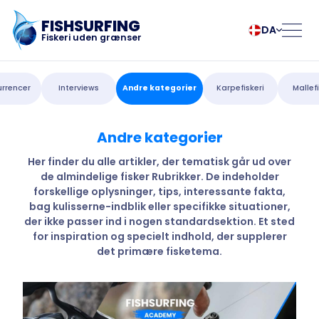
FISHSURFING
DA
Fiskeri uden grænser
Registrering
български
Norsk
rrencer
Interviews
Andre kategorier
Karpefiskeri
Mallefi
Čeština
Polski
Dansk
Português
Andre kategorier
Hjem
Deutsch
Românesc
English
Pусский
Her finder du alle artikler, der tematisk går ud over
de almindelige fisker Rubrikker. De indeholder
Español
Slovenčina
Blog
forskellige oplysninger, tips, interessante fakta,
Français
Suomalainen
bag kulisserne-indblik eller specifikke situationer,
Italiano
Svenska
Om appen
der ikke passer ind i nogen standardsektion. Et sted
Magyar
Türk
for inspiration og specielt indhold, der supplerer
det primære fisketema.
Nederlands
Українська
Fishsurfing