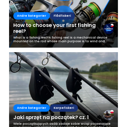
Business
Andre kategorier
Flådfiskeri
How to choose your first fishing
reel?
What is a fishing reel?A fishing reel is a mechanical device
mounted on the rod whose main purpose is to wind and
release the line. It allows you to cast, and then to play and
land a fish. In...
Andre kategorier
Karpefiskeri
Jaki sprzęt na początek? cz. 1
Wiele początkujących osób zadaje sobie wciąż pojawiające