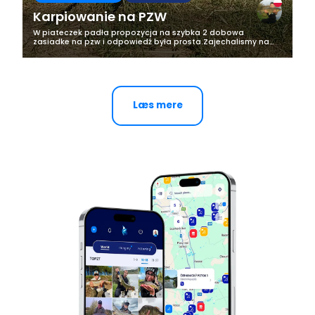
Karpiowanie na PZW
W piateczek padła propozycja na szybka 2 dobowa
zasiadke na pzw i odpowiedź była prosta.Zajechalismy na
miejscowa wode Zalew Wegrow w piątek o 17 i posiedzielismy
do niedzieli do 12. Pogoda bardzo...
Læs mere