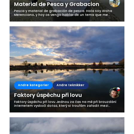
Material de Pesca y Grabacion
Pesca y material de grabación de pesca. Hola soy Aroha
Merenciano, y hoy os vengo hablar de un tema que me
preguntais mucho. Como sabeis cuando voy a pescar
siempre uso material de fotografía y...
Andre kategorier
Andre teknikker
Faktory úspěchu při lovu
Faktory úspěchu při lovu Jednou za čas na mě při brouzdání
internetem vyskočí dotaz, který si troufám zařadit mezi
absolutní evergreeny rybářských stránek: „Jaká je Vaše
nejoblíbenější nástraha?“...