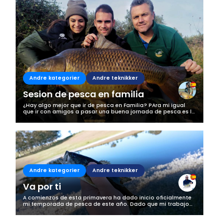
Andre kategorier
Andre teknikker
Sesion de pesca en familia
¿Hay algo mejor que ir de pesca en Familia? PAra mi igual
que ir con amigos a pasar una buena jornada de pesca es lo
mejor, esta vez fuimos a navarra llevando a mi tio a que
recordará la pescaa...
Andre kategorier
Andre teknikker
Va por ti
A comienzos de esta primavera ha dado inicio oficialmente
mi temporada de pesca de este año. Dado que mi trabajo
no me deja mucho tiempo libre no puedo bajar mucho al río
(que es donde están los...