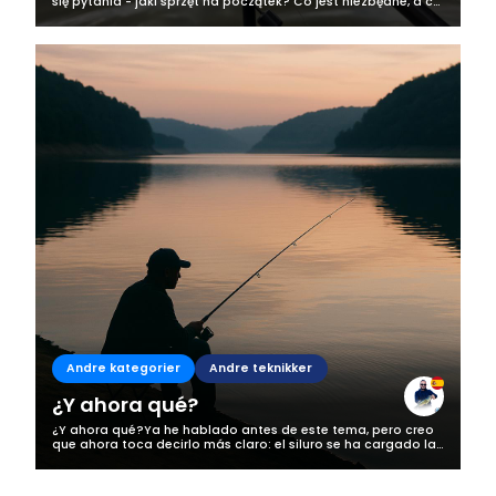
się pytania - jaki sprzęt na początek? Co jest niezbędne, a co
można skupić później? Doskonale zdaje sobie z sprawę z
tego, że wędkarstwo,...
Andre kategorier
Andre teknikker
¿Y ahora qué?
¿Y ahora qué?Ya he hablado antes de este tema, pero creo
que ahora toca decirlo más claro: el siluro se ha cargado la
pesca en mi zona, y no estamos hablando de una
exageración. Esto ya no es una...