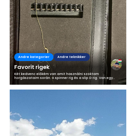
Andre kategorier
Andre teknikker
Favorit rigek
Két kedvenc előkém van amit használni szoktam
horgászataim során. A spinner rig és a slip D rig. Van egy
titkos fegyverem is amit az angol barátaimtól lestem el és ez
a running rig. Kezdjük is el...