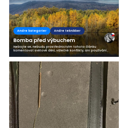
Andre kategorier
Andre teknikker
Bomba před výbuchem
Nebojte se, nebudu prostřednictvím tohoto článku
komentovat světové dění, válečné konflikty, ani používání
pyrotechniky na oslavu Nového roku. Ona bomba má totiž
původ pod hladinou našich...