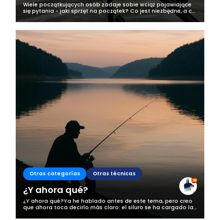
Wiele początkujących osób zadaje sobie wciąż pojawiające
się pytania - jaki sprzęt na początek? Co jest niezbędne, a co
można skupić później? Doskonale zdaje sobie z sprawę z
tego, że wędkarstwo,...
Otras categorías
Otras técnicas
¿Y ahora qué?
¿Y ahora qué?Ya he hablado antes de este tema, pero creo
que ahora toca decirlo más claro: el siluro se ha cargado la
pesca en mi zona, y no estamos hablando de una