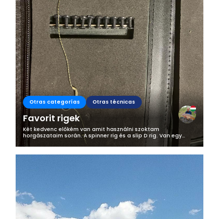
Otras categorías
Otras técnicas
Favorit rigek
Két kedvenc előkém van amit használni szoktam
horgászataim során. A spinner rig és a slip D rig. Van egy
titkos fegyverem is amit az angol barátaimtól lestem el és ez
a running rig. Kezdjük is el...