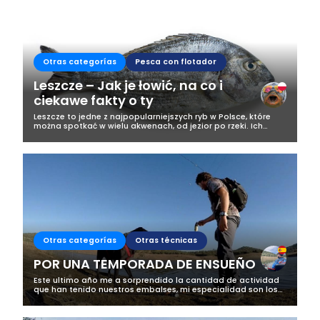
exageración. Esto ya no es una...
Otras categorías
Pesca con flotador
Leszcze – Jak je łowić, na co i
ciekawe fakty o ty
Leszcze to jedne z najpopularniejszych ryb w Polsce, które
można spotkać w wielu akwenach, od jezior po rzeki. Ich
łowienie to prawdziwa przyjemność dla wędkarzy, ponieważ
te ryby, mimo swojej...
Otras categorías
Otras técnicas
POR UNA TEMPORADA DE ENSUEÑO
Este ultimo año me a sorprendido la cantidad de actividad
que han tenido nuestros embalses, mi especialidad son los
depredadores, mas concretamente el Black bass, y me a
parecido increíble la...