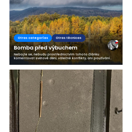
Otras categorías
Otras técnicas
Bomba před výbuchem
Nebojte se, nebudu prostřednictvím tohoto článku
komentovat světové dění, válečné konflikty, ani používání
pyrotechniky na oslavu Nového roku. Ona bomba má totiž
původ pod hladinou našich...