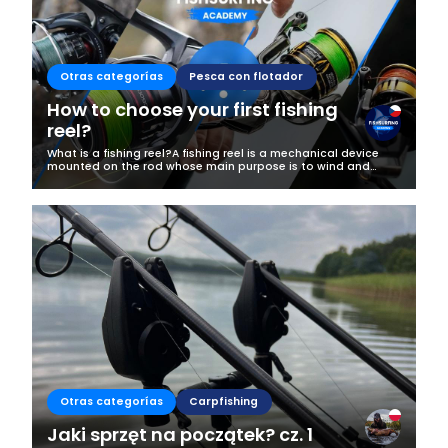
Business
Otras categorías
Pesca con flotador
How to choose your first fishing
reel?
What is a fishing reel?A fishing reel is a mechanical device
mounted on the rod whose main purpose is to wind and
release the line. It allows you to cast, and then to play and
land a fish. In...
Otras categorías
Carpfishing
Jaki sprzęt na początek? cz. 1