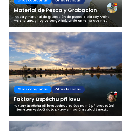
Otras categorías
Otras técnicas
Material de Pesca y Grabacion
Pesca y material de grabación de pesca. Hola soy Aroha
Merenciano, y hoy os vengo hablar de un tema que me
preguntais mucho. Como sabeis cuando voy a pescar
siempre uso material de fotografía y...
Otras categorías
Otras técnicas
Faktory úspěchu při lovu
Faktory úspěchu při lovu Jednou za čas na mě při brouzdání
internetem vyskočí dotaz, který si troufám zařadit mezi
absolutní evergreeny rybářských stránek: „Jaká je Vaše
nejoblíbenější nástraha?“...