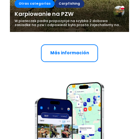
Otras categorías
Carpfishing
Karpiowanie na PZW
W piateczek padła propozycja na szybka 2 dobowa
zasiadke na pzw i odpowiedź była prosta.Zajechalismy na
miejscowa wode Zalew Wegrow w piątek o 17 i posiedzielismy
do niedzieli do 12. Pogoda bardzo...
Más información