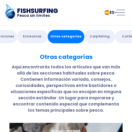
FISHSURFING
ES
Pesca sin límites
Registro
български
Norsk
ticiones
Entrevistas
Otras categorías
Carpfishing
Catfi
Čeština
Polski
Dansk
Português
Otras categorías
Inicio
Deutsch
Românesc
English
Pусский
Aquí encontrarás todos los artículos que van más
allá de las secciones habituales sobre pesca.
Español
Slovenčina
Blog
Contienen información variada, consejos,
Français
Suomalainen
curiosidades, perspectivas entre bastidores o
Italiano
Svenska
Acerca de la
situaciones específicas que no encajan en ninguna
Magyar
Türk
sección estándar. Un lugar para inspirarse y
encontrar contenido especial que complementa
Nederlands
Українська
aplicación
los temas principales sobre pesca.
Fishsurfing