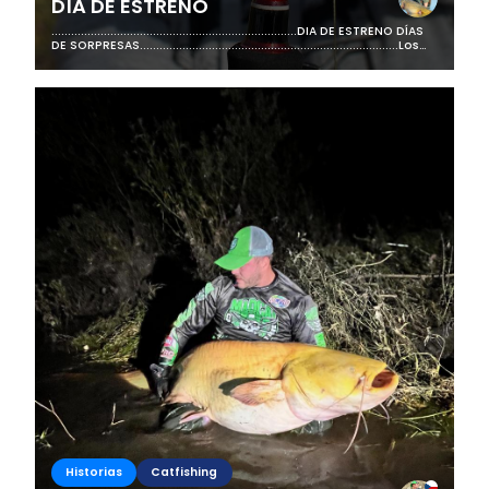
DÍA DE ESTRENO
...........................................................................DIA DE ESTRENO DÍAS
DE SORPRESAS...............................................................................Los
días...
Historias
Catfishing