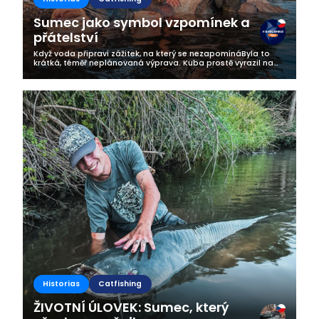
Sumec jako symbol vzpomínek a
přátelství
Když voda připraví zážitek, na který se nezapomínáByla to
krátká, téměř neplánovaná výprava. Kuba prostě vyrazil na
vodu – v momentě, kdy mu to přítelkyně zrovna schválila s
úsměvem na tváři....
Historias
Catfishing
ŽIVOTNÍ ÚLOVEK: Sumec, který