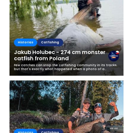
Business
Historias
Catfishing
Jakub Holubec - 274 cm monster
catfish from Poland
Few catches can stop the catfishing community in its tracks,
but that's exactly what happened when a photo of a
gigantic 274 cm catfish appeared on Jakub Holubec's
Fishsurfing profile.Caught at...
Historias
Catfishing