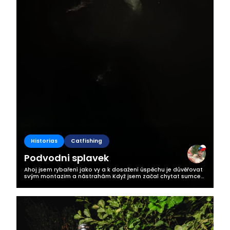
Historias
Catfishing
Podvodni splavek
Ahoj jsem rybaření jako vy a k dosažení úspěchu je důvěřovat
svým montazim a nástrahám Když jsem začal chytat sumce
nic moc jsem otom nevěděl a díval jsem se na různá videa ale
úspěchy mi to...