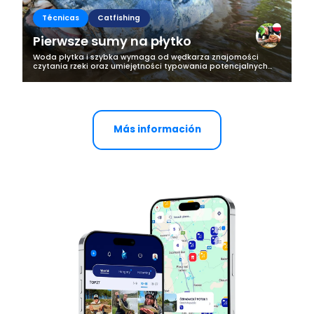
Técnicas
Catfishing
Pierwsze sumy na płytko
Woda płytka i szybka wymaga od wędkarza znajomości
czytania rzeki oraz umiejętności typowania potencjalnych
miejsc bytowania ryb i ich żerowisk. To bardzo wymagające
łowiska, niezwykle ciężkie...
Más información