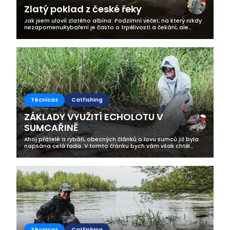
Zlatý poklad z české řeky
Jak jsem ulovil zlatého albína: Podzimní večer, na který nikdy
nezapomenuRybaření je často o trpělivosti a čekání, ale
někdy přijde záběr, který vám změní den, nebo dokonce celý
život. Přesně to...
Técnicas
Catfishing
ZÁKLADY VYUŽITÍ ECHOLOTU V
SUMCAŘINĚ
Ahoj přátelé a rybáři, obecných článků o lovu sumců již byla
napsána celá řada. V tomto článku bych vám však chtěl
přiblížit téma sonarové techniky a její využití konkrétně ve
vztahu k sumcařině....
Técnicas
Catfishing