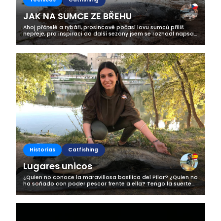
JAK NA SUMCE ZE BŘEHU
Ahoj přátelé a rybáři, prosincové počasí lovu sumců příliš
nepřeje, pro inspiraci do další sezony jsem se rozhodl napsat
vám alespoň článek na toto téma. Snad každý rybář má
skrytou touhu poměřit...
Historias
Catfishing
Lugares unicos
¿Quien no conoce la maravillosa basilica del Pilar? ¿Quien no
ha soñado con poder pescar frente a ella? Tengo la suerte
de poder vivir en Zaragoza, y gracias a ello tener el Río Ebro
en casa. Y...