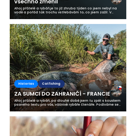
všechno změnil
Ahoj přátelé a rybáři,je to již zhruba týden co jsem nebyl na
vodě a pořád tak trochu vstřebávám to, co jsem zažil. V
tomto článku se s vámi podělím o jeden ze svých zážitků, ke
kterému jsem mířil...
Historias
Catfishing
ZA SUMCI DO ZAHRANIČÍ - FRANCIE
Ahoj přátelé a rybáři, po dlouhé době jsem tu zpět s kouskem
psaného textu pro vás, vášnivé rybáře čtenáře. Podíváme se
na příběh z našeho francouzkého tažení, které jsem dnes již
tradičně podnikl...