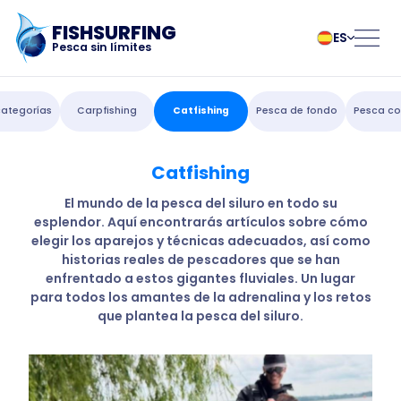
FISHSURFING
ES
Pesca sin límites
Registro
български
Norsk
categorías
Carpfishing
Catfishing
Pesca de fondo
Pesca co
Čeština
Polski
Dansk
Português
Catfishing
Inicio
Deutsch
Românesc
English
Pусский
El mundo de la pesca del siluro en todo su
esplendor. Aquí encontrarás artículos sobre cómo
Español
Slovenčina
Blog
elegir los aparejos y técnicas adecuados, así como
Français
Suomalainen
historias reales de pescadores que se han
Italiano
Svenska
Acerca de la
enfrentado a estos gigantes fluviales. Un lugar
Magyar
Türk
para todos los amantes de la adrenalina y los retos
que plantea la pesca del siluro.
Nederlands
Українська
aplicación
Fishsurfing