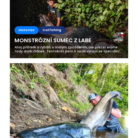
Historias
Catfishing
MONSTRÓZNÍ SUMEC Z LABE
Ahoj přátelé a rybáři, s malým zpožděním, ale přece! Máme
tady další článek. Tentokrát jsem k vodě vyrazil se speciálním
hostem a kameromanem. U vody mě totiž na výpravě
navštívili dva super týpci...