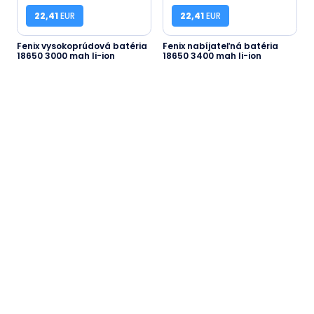
22,41
EUR
22,41
EUR
Fenix vysokoprúdová batéria
Fenix nabíjateľná batéria
18650 3000 mah li-ion
18650 3400 mah li-ion