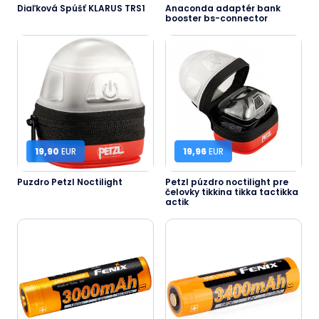
Diaľková Spúšť KLARUS TRS1
Anaconda adaptér bank
booster bs-connector
19,90
EUR
19,96
EUR
Puzdro Petzl Noctilight
Petzl púzdro noctilight pre
čelovky tikkina tikka tactikka
actik