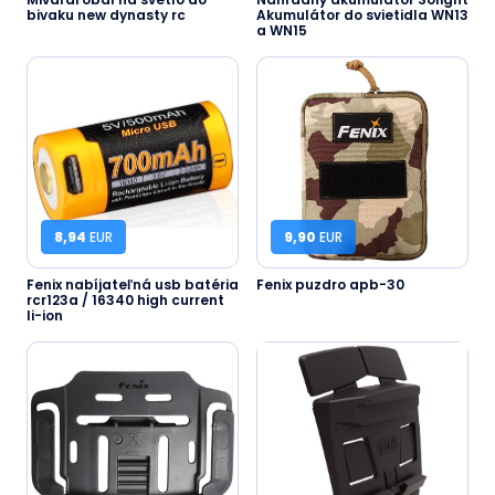
bivaku new dynasty rc
Akumulátor do svietidla WN13
a WN15
8,94
EUR
9,90
EUR
Fenix nabíjateľná usb batéria
Fenix puzdro apb-30
rcr123a / 16340 high current
li-ion