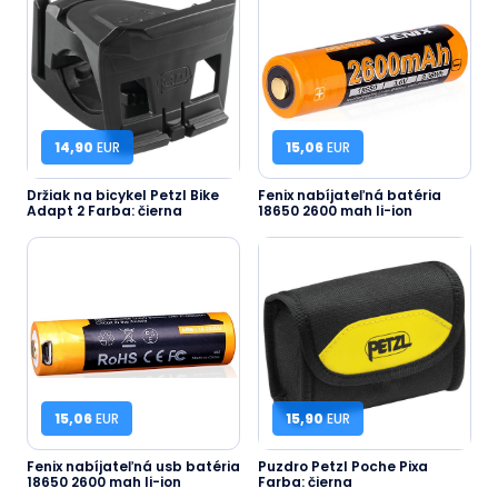
14,90
EUR
15,06
EUR
Držiak na bicykel Petzl Bike
Fenix nabíjateľná batéria
Adapt 2 Farba: čierna
18650 2600 mah li-ion
15,06
EUR
15,90
EUR
Fenix nabíjateľná usb batéria
Puzdro Petzl Poche Pixa
18650 2600 mah li-ion
Farba: čierna