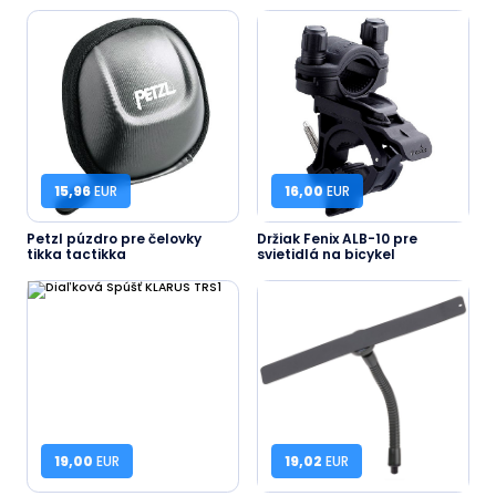
15,96
EUR
16,00
EUR
Petzl púzdro pre čelovky
Držiak Fenix ALB-10 pre
tikka tactikka
svietidlá na bicykel
19,00
EUR
19,02
EUR