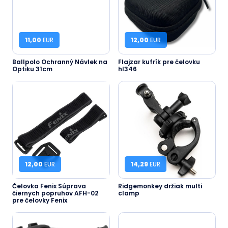
11,00
EUR
12,00
EUR
Ballpolo Ochranný Návlek na
Flajzar kufrík pre čelovku
Optiku 31cm
hl346
12,00
EUR
14,29
EUR
Čelovka Fenix Súprava
Ridgemonkey držiak multi
čiernych popruhov AFH-02
clamp
pre čelovky Fenix