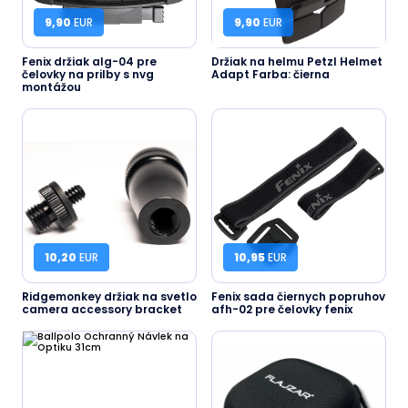
9,90
EUR
9,90
EUR
Fenix držiak alg-04 pre
Držiak na helmu Petzl Helmet
čelovky na prilby s nvg
Adapt Farba: čierna
montážou
10,20
EUR
10,95
EUR
Ridgemonkey držiak na svetlo
Fenix sada čiernych popruhov
camera accessory bracket
afh-02 pre čelovky fenix