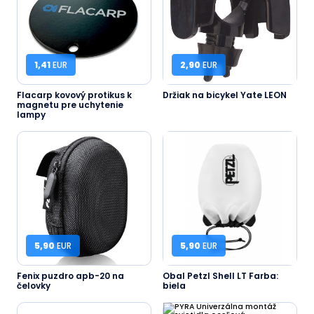
1,41
EUR
2,90
EUR
Flacarp kovový protikus k
Držiak na bicykel Yate LEON
magnetu pre uchytenie
lampy
5,90
EUR
5,90
EUR
Fenix puzdro apb-20 na
Obal Petzl Shell LT Farba:
čelovky
biela