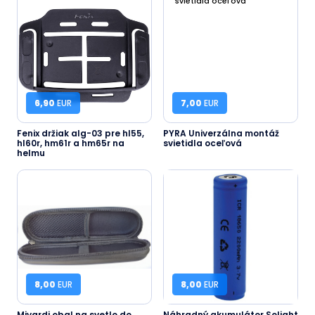
6,90
EUR
7,00
EUR
Fenix držiak alg-03 pre hl55,
PYRA Univerzálna montáž
hl60r, hm61r a hm65r na
svietidla oceľová
helmu
8,00
EUR
8,00
EUR
Mivardi obal na svetlo do
Náhradný akumulátor Solight