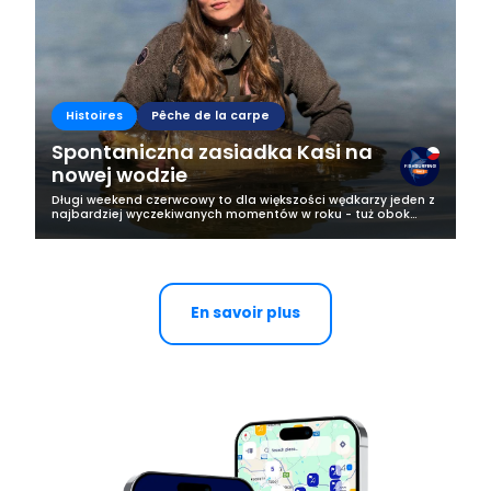
Histoires
Pêche de la carpe
Spontaniczna zasiadka Kasi na
nowej wodzie
Długi weekend czerwcowy to dla większości wędkarzy jeden z
najbardziej wyczekiwanych momentów w roku - tuż obok
majówki. Każdy fan wędkarstwa marzy wtedy o tym, żeby
wyrwać się nad upragnioną...
En savoir plus