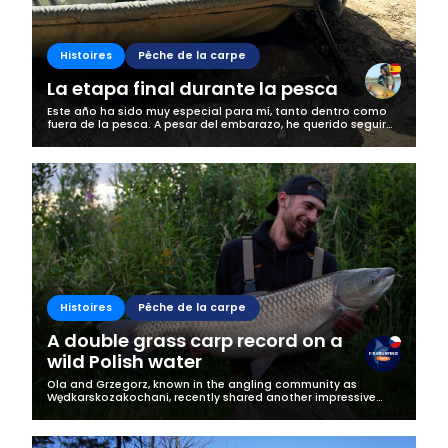
Histoires
Pêche de la carpe
La etapa final durante la pesca
Este año ha sido muy especial para mí, tanto dentro como
fuera de la pesca. A pesar del embarazo, he querido seguir
disfrutando de mi gran pasión: el carpfishing. Siempre con
mucha precaución y...
Histoires
Pêche de la carpe
A double grass carp record on a
wild Polish water
Ola and Grzegorz, known in the angling community as
Wędkarskozakochani, recently shared another impressive
catch on their Fishsurfing account. This time, an almost 20-
kilogram grass carp fell for...