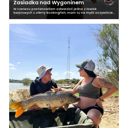
Zasiadka nad Wygoninem
W czerwcu postanowiłam odwiedzić jedno z łowisk
karpiowych z oferty BookingFish, mam tu na myśli oczywiście
malowniczy, tajemniczy i przepiękny Wygonin. To
polodowcowy akwen o powierzchni 68 ha,...