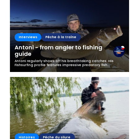
Interviews
Pêche à la traîne
Antoni - from angler to fishing
guide
Antoni regularly shows off his breathtaking catches. His
Fishsurfing profile features impressive predatory fish
specimens, and his greatest passion has also become his
profession. We decided to...
Histoires
Pêche du silure