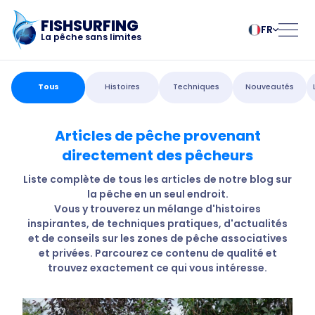
FISHSURFING
FR
La pêche sans limites
Enregistrement
български
Norsk
Tous
Histoires
Techniques
Nouveautés
Čeština
Polski
Dansk
Português
Articles de pêche provenant
Accueil
Deutsch
Românesc
directement des pêcheurs
English
Pусский
Español
Slovenčina
Blog
Liste complète de tous les articles de notre blog sur
Français
Suomalainen
la pêche en un seul endroit.
Vous y trouverez un mélange d'histoires
Italiano
Svenska
À propos de
inspirantes, de techniques pratiques, d'actualités
Magyar
Türk
et de conseils sur les zones de pêche associatives
Nederlands
Українська
et privées. Parcourez ce contenu de qualité et
l'application
trouvez exactement ce qui vous intéresse.
Fishsurfing