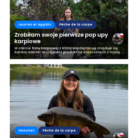
Business
Leurres et appâts
Pêche de la carpe
Zrobiłam swoje pierwsze pop upy
karpiowe
W ofercie firmy karpiowej z którą współpracuję znajduje się
bardzo szeroki asortyment produktów stworzonych z myślą o
fanach karpiowej kuchni. Moją uwagę już dawno zwróciły
płynne, bardzo...
Histoires
Pêche de la carpe