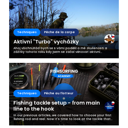
Techniques
Pêche de la carpe
Aktivní "Turbo" vycházky
Ahoj všichni,Rád bych se s vámi podělil o mé zkušenosti a
zážitky tohoto roku kdy jsem se začal věnovat aktivní
kaprařine.Osobně nedokážu sedět více jak hodinu bez záběru,
trpělivost na to nemám...
Techniques
Pêche au flotteur
Fishing tackle setup - from main
line to the hook
In our previous articles, we covered how to choose your first
fishing rod and reel. Now it's time to look at the tackle that
connects everything together—the line, the float, the weights,
the...