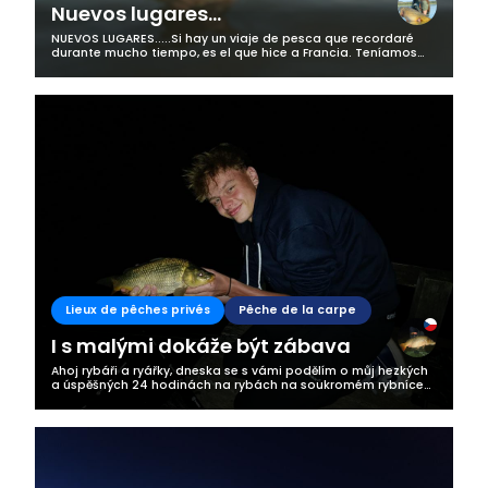
Nuevos lugares...
NUEVOS LUGARES.....Si hay un viaje de pesca que recordaré
durante mucho tiempo, es el que hice a Francia. Teníamos
muchas ganas de encontrar un buen escenario y disfrutar de
una sesión intensa de...
Lieux de pêches privés
Pêche de la carpe
I s malými dokáže být zábava
Ahoj rybáři a ryářky, dneska se s vámi podělím o můj hezkých
a úspěšných 24 hodinách na rybách na soukromém rybníce
jednoho známého.Po příjezdu jsem vybalil za pomoci malého
budoucího rybáře. Po...