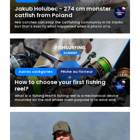
Jakub Holubec - 274 cm monster
catfish from Poland
Few catches can stop the catfishing community in its tracks,
but that's exactly what happened when a photo of a
gigantic 274 cm catfish appeared on Jakub Holubec's
Fishsurfing profile.Caught at...
Autres catégories
Pêche au flotteur
How to choose your first fishing
reel?
What is a fishing reel?A fishing reel is a mechanical device
mounted on the rod whose main purpose is to wind and
release the line. It allows you to cast, and then to play and
land a fish. In...