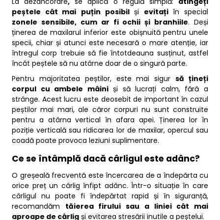
La dezancorare
,
se aplică o regulă simplă:
atingeți
peștele cât mai
puțin posibil
și
evitați
în special
zonele sensibile, cum ar fi ochii și branhiile
. Deși
ținerea de maxilarul inferior este obișnuită pentru unele
specii, chiar și atunci este necesară o mare atenție, iar
întregul corp trebuie să fie întotdeauna susținut, astfel
încât peștele să nu atârne doar de o singură parte.
Pentru majoritatea peștilor, este mai sigur
să țineți
corpul cu ambele mâini
și să lucrați calm, fără a
strânge. Acest lucru este deosebit de important în cazul
peștilor mai mari, ale căror corpuri nu sunt construite
pentru a atârna vertical în afara apei. Ținerea lor în
poziție verticală sau ridicarea lor de maxilar, opercul sau
coadă poate provoca leziuni suplimentare.
Ce se întâmplă dacă cârligul este adânc?
O greșeală frecventă este încercarea de a îndepărta cu
orice preț un cârlig înfipt adânc. Într-o situație în care
cârligul nu poate fi îndepărtat rapid și în siguranță,
recomandăm
tăierea firului sau a liniei cât mai
aproape de cârlig
și evitarea stresării inutile a peștelui.