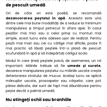
de pescuit umedă
Ori de câte ori este posibil, se recomandă
dezancorarea peștelui în apă
. Aceasta este una
dintre cele mai bune modalități de a reduce la minimum
manipularea și timpul petrecut în afara apei. În cazul
peștilor mai mici sau a celor prinși cu monturi mai
simple, acest lucru este adesea ușor de realizat. Pentru
peștii mai mari sau cei cu cârlige mai dificile, poate fi
mai practic să lăsați peștele într-o plasă de pescuit
scufundată în apă și să îndepărtați cârligul acolo.
Modul în care țineți peștele joacă, de asemenea, un rol
important. Mâinile trebuie să fie
umede și curate
,
deoarece manipularea peștelui cu mâinile uscate crește
deteriorarea stratului de mucus. Același lucru se aplică
mănușilor uscate, prosoapelor sau cârpelor, care pot
părea delicate, dar sunt de fapt mai dăunătoare pentru
pește decât o palmă umedă.
Nu atingeți ochii sau branhiile