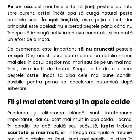
Pe un râu
, cel mai bine este să țineți peștele cu fața
spre curent, astfel încât apa să curgă natural peste
branhiile sale.
În apă liniștită
, este puțin diferit, dar
principiul este același: nu eliberați peștele până când nu
începe să împingă activ împotriva curentului și nu arată
un efort de a înota.
De asemenea, este important
să nu aruncați
peștele
în apă
. Deși acest lucru poate părea un detaliu minor,
mai ales în cazul peștilor mai mari sau de pe un mal mai
înalt, este inutil de brutal. Scopul este de a elibera
peștele astfel încât să aibă cele mai bune condiții
posibile pentru prima sa accelerare puternică după
eliberare.
Fii și mai atent vara și în apele calde
Prinderea și eliberarea blândă sunt întotdeauna
importante, dar cu atât mai mult în apă caldă. Tocmai
în condiții de apă caldă sau scăzută,
lupta
trebuie
scurtată și mai mult
, iar întreaga manipulare trebuie
redusă la minimum. Peștii sunt mai sensibili la stres în