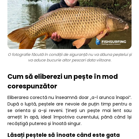
O fotografie făcută în condiții de siguranță nu va dăuna peștelui și
va aduce bucurie altor pescari data viitoare.
Cum să eliberezi un pește în mod
corespunzător
Eliberarea corectă nu înseamnă doar „a-l arunca înapoi”.
După o luptă, peștele are nevoie de puțin timp pentru a
se orienta și a-și reveni. Țineți un pește mai lent sau
amețit în apă, ideal împotriva curentului, până când își
recâștigă puterea și înoată singur.
Lăsați peștele să înoate când este gata