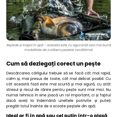
Repede și înapoi în apă – aceasta este cu siguranță cea mai bună
modalitate de a elibera peștele nevătămat.
Cum să dezlegați corect un pește
Descărcarea cârligului trebuie să se facă cât mai rapid,
calm și, mai presus de toate, cât mai delicat posibil. Cu
cât această fază este mai scurtă și mai sigură, cu atât
stresul și riscul de rănire pentru pește sunt mai mici. Nu
numai tehnica în sine joacă un rol important, ci și faptul
dacă aveți la îndemână uneltele potrivite și puteți
pregăti totul înainte de a scoate peștele din apă.
Ideal ar fi în apă sau cel puțin într-o plasă