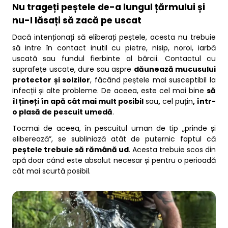
Nu trageți peștele de-a lungul țărmului și
nu-l lăsați să zacă pe uscat
Dacă intenționați să eliberați peștele, acesta nu trebuie
să intre în contact inutil cu pietre, nisip, noroi, iarbă
uscată sau fundul fierbinte al bărcii. Contactul cu
suprafețe uscate, dure sau aspre
dăunează mucusului
protector și solzilor
, făcând peștele mai susceptibil la
infecții și alte probleme. De aceea, este cel mai bine
să
îl țineți în apă cât mai mult posibil
sau
,
cel puțin
, într-
o plasă de pescuit umedă
.
Tocmai de aceea, în pescuitul uman de tip „prinde și
eliberează”, se subliniază atât de puternic faptul că
peștele trebuie să rămână ud
. Acesta trebuie scos din
apă doar când este absolut necesar și pentru o perioadă
cât mai scurtă posibil.