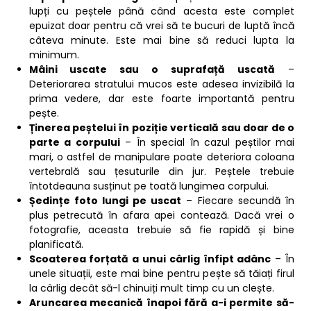
lupți cu peștele până când acesta este complet
epuizat doar pentru că vrei să te bucuri de luptă încă
câteva minute. Este mai bine să reduci lupta la
minimum.
Mâini uscate sau o suprafață uscată
–
Deteriorarea stratului mucos este adesea invizibilă la
prima vedere, dar este foarte importantă pentru
pește.
Ținerea peștelui în poziție verticală sau doar de o
parte a corpului
– În special în cazul peștilor mai
mari, o astfel de manipulare poate deteriora coloana
vertebrală sau țesuturile din jur. Peștele trebuie
întotdeauna susținut pe toată lungimea corpului.
Ședințe foto lungi pe uscat
– Fiecare secundă în
plus petrecută în afara apei contează. Dacă vrei o
fotografie, aceasta trebuie să fie rapidă și bine
planificată.
Scoaterea forțată a unui cârlig înfipt adânc
– În
unele situații, este mai bine pentru pește să tăiați firul
la cârlig decât să-l chinuiți mult timp cu un clește.
Aruncarea mecanică înapoi fără a-i permite să-