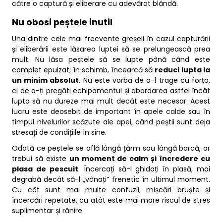
către o captură și eliberare cu adevărat blândă.
Nu obosi peștele inutil
Una dintre cele mai frecvente greșeli în cazul capturării
și eliberării este lăsarea luptei să se prelungească prea
mult. Nu lăsa peștele să se lupte până când este
complet epuizat; în schimb, încearcă să
reduci lupta la
un minim absolut
. Nu este vorba de a-l trage cu forța,
ci de a-ți pregăti echipamentul și abordarea astfel încât
lupta să nu dureze mai mult decât este necesar. Acest
lucru este deosebit de important în apele calde sau în
timpul nivelurilor scăzute ale apei, când peștii sunt deja
stresați de condițiile în sine.
Odată ce peștele se află lângă țărm sau lângă barcă, ar
trebui să existe
un moment de calm și încredere cu
plasa de pescuit
. Încercați să-l ghidați în plasă, mai
degrabă decât să-l „vânați” frenetic în ultimul moment.
Cu cât sunt mai multe confuzii, mișcări bruște și
încercări repetate, cu atât este mai mare riscul de stres
suplimentar și rănire.