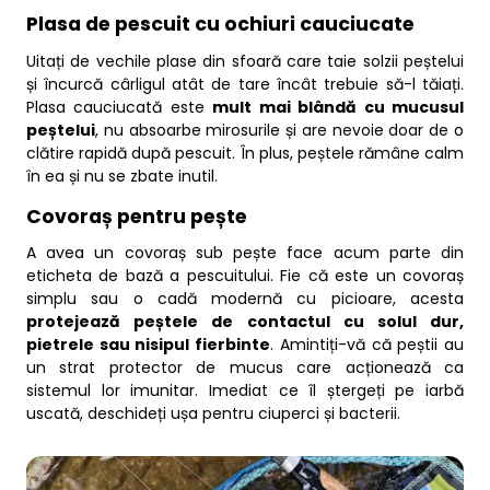
Plasa de pescuit cu ochiuri cauciucate
Uitați de vechile plase din sfoară care taie solzii peștelui
și încurcă cârligul atât de tare încât trebuie să-l tăiați.
Plasa cauciucată este
mult mai blândă cu mucusul
peștelui
, nu absoarbe mirosurile și are nevoie doar de o
clătire rapidă după pescuit. În plus, peștele rămâne calm
în ea și nu se zbate inutil.
Covoraș pentru pește
A avea un covoraș sub pește face acum parte din
eticheta de bază a pescuitului. Fie că este un covoraș
simplu sau o cadă modernă cu picioare, acesta
protejează peștele de contactul cu solul dur,
pietrele sau nisipul fierbinte
. Amintiți-vă că peștii au
un strat protector de mucus care acționează ca
sistemul lor imunitar. Imediat ce îl ștergeți pe iarbă
uscată, deschideți ușa pentru ciuperci și bacterii.