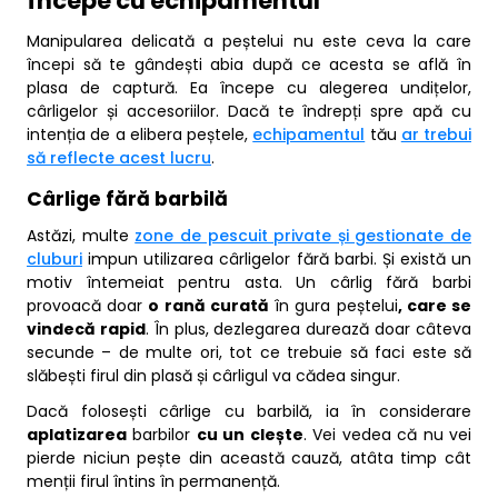
începe cu echipamentul
Manipularea delicată a peștelui nu este ceva la care
începi să te gândești abia după ce acesta se află în
plasa de captură. Ea începe cu alegerea undițelor,
cârligelor și accesoriilor. Dacă te îndrepți spre apă cu
intenția de a elibera peștele,
echipamentul
tău
ar trebui
să reflecte acest lucru
.
Cârlige fără barbilă
Astăzi, multe
zone de pescuit private și gestionate de
cluburi
impun utilizarea cârligelor fără barbi. Și există un
motiv întemeiat pentru asta. Un cârlig fără barbi
provoacă doar
o rană curată
în gura peștelui
, care se
vindecă rapid
. În plus, dezlegarea durează doar câteva
secunde – de multe ori, tot ce trebuie să faci este să
slăbești firul din plasă și cârligul va cădea singur.
Dacă folosești cârlige cu barbilă, ia în considerare
aplatizarea
barbilor
cu un clește
. Vei vedea că nu vei
pierde niciun pește din această cauză, atâta timp cât
menții firul întins în permanență.