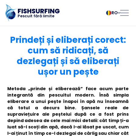
FISHSURFING
RO
Pescuit fără limite
Înregistrare
български
Norsk
Prindeți și eliberați corect:
Čeština
Polski
cum să ridicați, să
Dansk
Português
dezlegați și să eliberați
Pagina de pornire
Deutsch
Românesc
English
Pусский
ușor un pește
Español
Slovenčina
Blog
Français
Suomalainen
Metoda „prinde și eliberează” face acum parte
Italiano
Svenska
Despre aplicație
integrantă din pescuitul modern. Însă simpla
Magyar
Türk
eliberare a unui pește înapoi în apă nu înseamnă
că totul a decurs bine. Șansele reale de
Nederlands
Українська
Fishsurfing
supraviețuire ale peștelui după ce a fost prins
depind adesea de cele mai mici detalii: cât timp ți-a
luat să-l scoți din apă, dacă l-ai lăsat pe uscat, cum
l-ai ținut în timp ce-l dezlegai de cârlig sau chiar cât