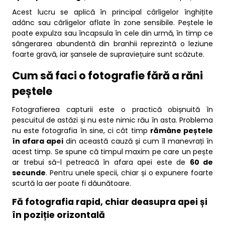
Acest lucru se aplică în principal cârligelor înghițite
adânc sau cârligelor aflate în zone sensibile. Peștele le
poate expulza sau încapsula în cele din urmă, în timp ce
sângerarea abundentă din branhii reprezintă o leziune
foarte gravă, iar șansele de supraviețuire sunt scăzute.
Cum să faci o fotografie fără a răni
peștele
Fotografierea capturii este o practică obișnuită în
pescuitul de astăzi și nu este nimic rău în asta. Problema
nu este fotografia în sine, ci cât timp
rămâne peștele
în afara apei
din această cauză și cum îl manevrați în
acest timp. Se spune că timpul maxim pe care un pește
ar trebui să-l petreacă în afara apei este de
60 de
secunde
. Pentru unele specii, chiar și o expunere foarte
scurtă la aer poate fi dăunătoare.
Fă fotografia rapid, chiar deasupra apei și
în poziție orizontală