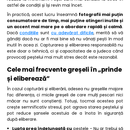
astfel de condiții și își revin mai încet.
În practică, acest lucru înseamnă
fotografii mai puțin
consumatoare de timp, mai puține atingeri inutile și
un accent mai mare pe o abordare rapidă și calmă
.
Dacă
condițiile
sunt
cu adevărat dificile
, merită să vă
gândiți dacă nu ar fi mai bine să nu vânați pești în mod
inutil în acea zi. Capturarea și eliberarea responsabilă nu
este doar o tehnică, ci și capacitatea de a judeca când
provocați peștelui mai mult stres decât este rezonabil.
Cele mai frecvente greșeli în „prinde
și eliberează”
În cazul capturării și eliberării, adesea nu greșelile majore
fac diferența, ci micile greșeli de care mulți pescari nici
măcar nu sunt conștienți. Totuși, tocmai acestea pot
crește semnificativ stresul, pot agrava starea peștelui și
pot reduce șansele acestuia de a înota în siguranță
după eliberare.
Lupta prea îndelungată cu
peștele – Nu ar trebui să