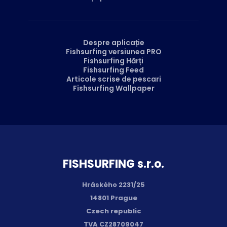
Despre aplicație
Fishsurfing versiunea PRO
Fishsurfing Hărți
Fishsurfing Feed
Articole scrise de pescari
Fishsurfing Wallpaper
FISH­SURFING s.r.o.
Hráského 2231/25
14801 Prague
Czech republic
TVA CZ28709047