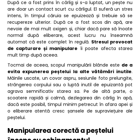
După ce a fost prins în cârlig și s-a luptat, un pește nu
are doar un contact scurt cu cârligul. El suferă un stres
intens, în timpul căruia se epuizează și trebuie să se
recupereze ulterior. După ce a fost scos din apă, are
nevoie de mai mult oxigen și, chiar dacă pare să înoate
normal după eliberare, acest lucru nu înseamnă
automat că este complet în regulă.
Stresul provocat
de capturare și manipulare
îi poate afecta starea
mult timp după aceea.
Tocmai de aceea, scopul manipulării blânde este
de a
evita expunerea peștelui la alte vătămări inutile
.
Mâinile uscate, un covor aspru, sesiunile foto prelungite,
strângerea corpului sau o luptă inutil de epuizantă pot
agrava semnificativ starea sa. Pe de altă parte, o
scoatere rapidă și calmă, dezlegarea din cârlig în apă,
dacă este posibil, timpul minim petrecut în afara apei și
o eliberare atentă cresc șansele de supraviețuire ale
peștelui.
Manipularea corectă a peștelui