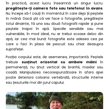
În practică, acest lucru înseamnă un singur lucru:
pregătește-ți camera foto sau telefonul în avans
.
Nu începe să-l cauți în momentul în care deja ții peștele
în mână. Dacă știi că vei face o fotografie, pregătește
totul dinainte, fă una sau două fotografii rapide și pune
peștele înapoi în apă. Speciile sensibile sau mai
vulnerabile, în mod ideal, nu ar trebui scoase deloc din
apă, iar cea mai bună fotografie este adesea cea pe
care o faci în plasa de pescuit sau chiar deasupra
suprafeței.
Poziția corpului este, de asemenea, importantă. Peștele
trebuie
susținut orizontal cu ambele mâini
în
permanență, nu ținut vertical de branhii, maxilar sau
coadă. Manipularea necorespunzătoare în afara apei
poate deteriora coloana vertebrală, structurile interne
sau țesuturile moi din jurul capului.