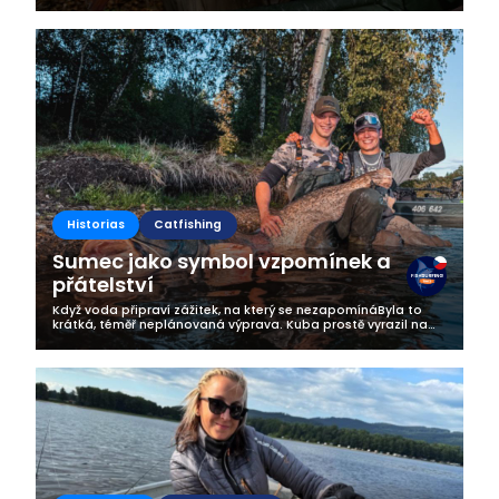
listopada. Jak opisują tą niesamowitą zasiadkę podczas
której na ich macie zawitał...
Historias
Catfishing
Sumec jako symbol vzpomínek a
přátelství
Když voda připraví zážitek, na který se nezapomínáByla to
krátká, téměř neplánovaná výprava. Kuba prostě vyrazil na
vodu – v momentě, kdy mu to přítelkyně zrovna schválila s
úsměvem na tváři....