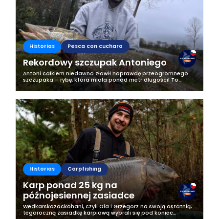
Historias
Pesca con cuchara
Rekordowy szczupak Antoniego
Antoni całkiem niedawno złowił naprawdę przeogromnego
szczupaka – rybę, która miała ponad metr długości! To
wydarzenie było na tyle wyjątkowe, że postanowił podzielić
się z nami historią z tego...
Historias
Carpfishing
Karp ponad 25 kg na
późnojesiennej zasiadce
Wedkarskozackohani, czyli Ola i Grzegorz na swoją ostatnią,
tegoroczną zasiadkę karpiową wybrali się pod koniec