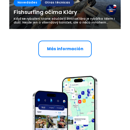
Novedades
Otras técnicas
Fishsurfing očima Kláry
Když se rybaření stane součástí životaKlára je rybářka tělem i
duší. Nejde jen o víkendový koníček, ale o něco mnohem
hlubšího. Rybaření je pro ni životní styl, způsob, jak najít klid,
radost a...
Más información