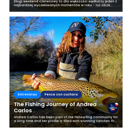
Długi weekend czerwcowy to dla większości wędkarzy jeden z
najbardziej wyczekiwanych momentów w roku - tuż obok
majówki. Każdy fan wędkarstwa marzy wtedy o tym, żeby
wyrwać się nad upragnioną...
Entrevistas
Pesca con cuchara
The Fishing Journey of Andrea
Carlos
Andrea Carlos has been part of the Fishsurfing community for
a long time and her profile is filled with stunning catches that
instantly grab attention. We couldn’t resist getting to know
the...