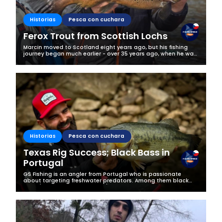
Historias
Pesca con cuchara
Ferox Trout from Scottish Lochs
Marcin moved to Scotland eight years ago, but his fishing
journey began much earlier - over 35 years ago, when he was
just a young boy discovering the magic of the water for the
first time. What...
Historias
Pesca con cuchara
Texas Rig Success; Black Bass in
Portugal
GS Fishing is an angler from Portugal who is passionate
about targeting freshwater predators. Among them black
bass (Micropterus salmoides) are his absolute favourite, as
they are the most...