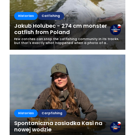
Historias
Catfishing
Jakub Holubec - 274 cm monster
catfish from Poland
Few catches can stop the catfishing community in its tracks,
but that's exactly what happened when a photo of a
gigantic 274 cm catfish appeared on Jakub Holubec's
Fishsurfing profile.Caught at...
Historias
Carpfishing
Spontaniczna zasiadka Kasi na
nowej wodzie