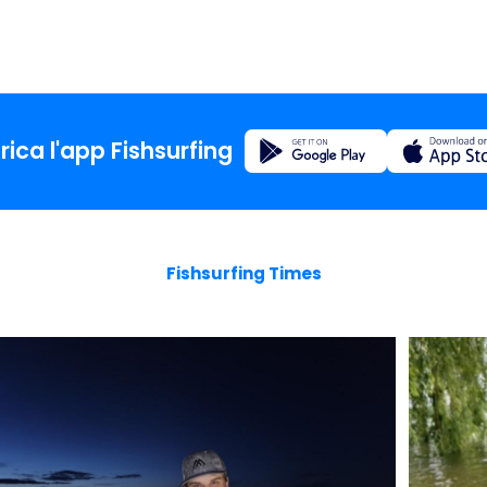
Registrazione
rica l'app Fishsurfing
La casa
Fishsurfing Times
Blog
Informa
sull'app