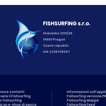
FISH­SURFING s.r.o.
Hráského 2231/25
14801 Prague
Czech republic
IVA CZ28709047
nza e contatti
Informazioni sull'appl
ere il Fishsurfing
Fishsurfing versione P
 Fishsurfing
Fishsurfing Mappe
i un e-shop di pesca
Fishsurfing Feed