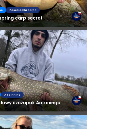
he
Pesca della carpa
spring carp secret
A spinning
dowy szczupak Antoniego