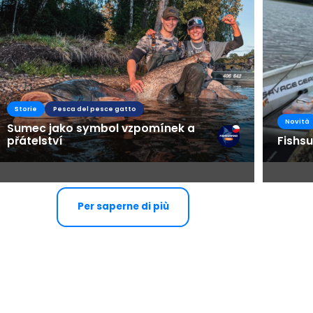
Storie
Pesca del pesce gatto
Novità
Sumec jako symbol vzpomínek a
přátelství
Fishsu
Per saperne di più