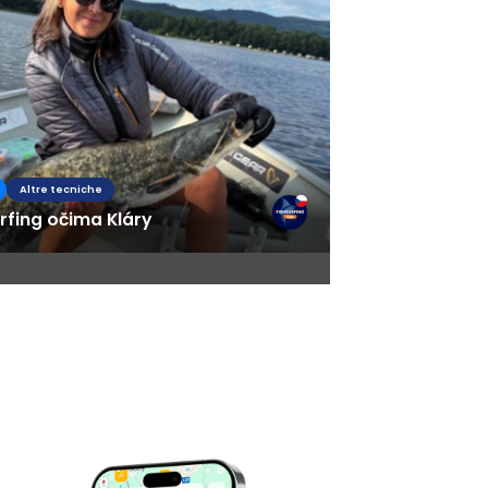
Altre tecniche
rfing očima Kláry