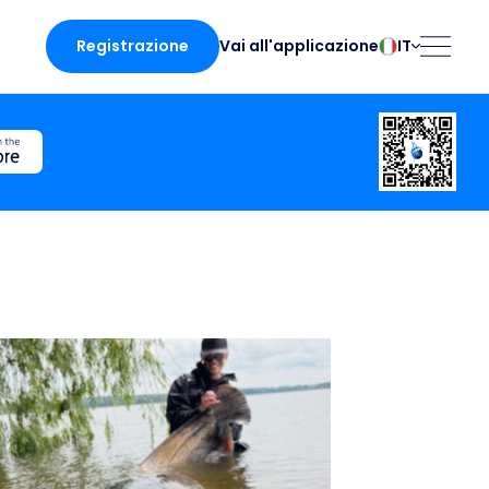
Registrazione
IT
Vai all'applicazione
български
Norsk
Čeština
Polski
Dansk
Português
Deutsch
Românesc
English
Pусский
Español
Slovenčina
Français
Suomalainen
Italiano
Svenska
zioni
Magyar
Türk
Nederlands
Українська
licazione