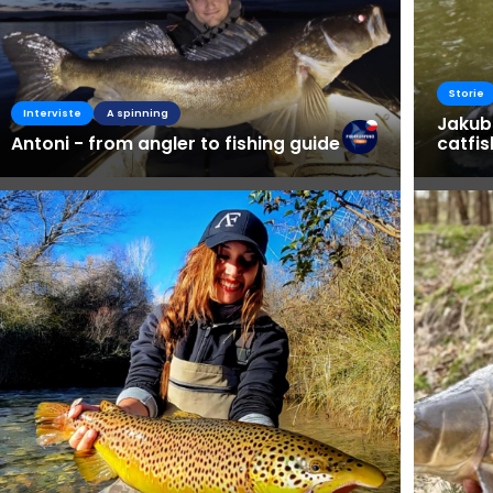
Fishsur
Storie
Busines
Interviste
A spinning
Jakub
Antoni - from angler to fishing guide
catfi