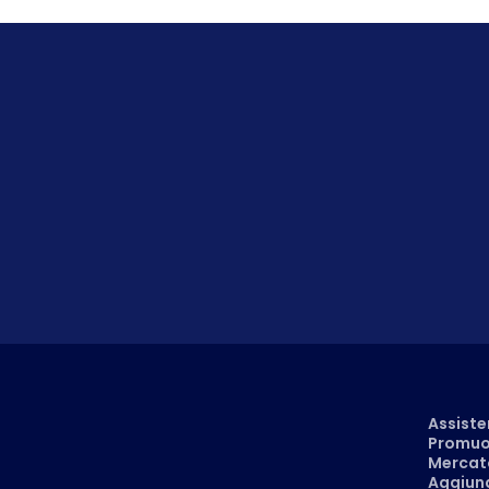
Assiste
Promuov
Mercato
Aggiung