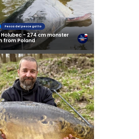
fing
Pesca del pesce gatto
s
 Holubec - 274 cm monster
sh from Poland