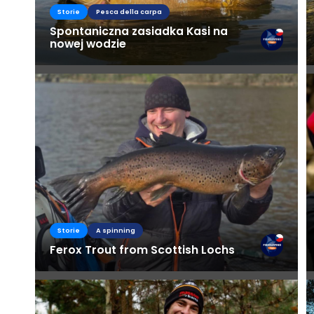
Storie
Pesca della carpa
Spontaniczna zasiadka Kasi na
nowej wodzie
Storie
A spinning
Ferox Trout from Scottish Lochs