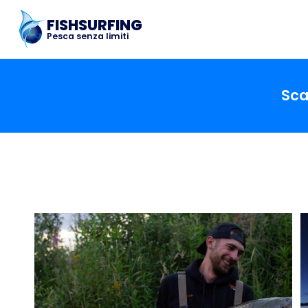
FISHSURFING
Pesca senza limiti
Sca