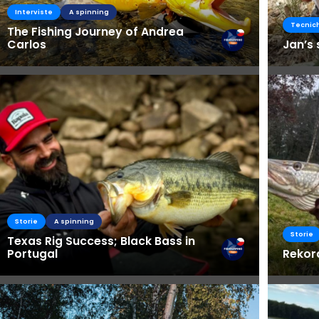
Interviste
A spinning
Tecnic
The Fishing Journey of Andrea
Carlos
Jan’s 
Storie
A spinning
Storie
Texas Rig Success; Black Bass in
Portugal
Rekor